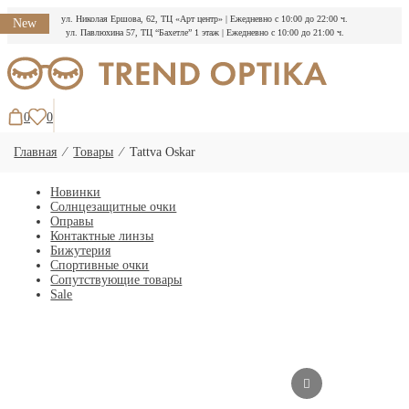
ул. Николая Ершова, 62, ТЦ «Арт центр»
|
Ежедневно с 10:00 до 22:00 ч.
New
ул. Павлюхина 57, ТЦ “Бахетле” 1 этаж
|
Ежедневно с 10:00 до 21:00 ч.
Перейти
к
содержимому
0
0
Главная
⁄
Товары
⁄
Tattva Oskar
Новинки
Солнцезащитные очки
Оправы
Контактные линзы
Бижутерия
Спортивные очки
Сопутствующие товары
Sale