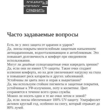
ДОБАВИТЬ В
КОРЗИНУ
СРАВНИТЬ
Часто задаваемые вопросы
Есть ли у линз защита от царапин и ударов?
Да, линзы покрыты многослойным защитным напылением:
антицарапинным, водоотталкивающим и антибликовым. Это
повышает долговечность и комфорт при ежедневном
использовании.
Могут ли дешёвые солнцезащитные очки навредить зрению?
Да, если они не имеют UV-защиты. Такие очки создают
иллюзию комфорта, но на деле увеличивают нагрузку на глаза
и повышают риск катаракты и других заболеваний.
Устойчивы ли цвета линз и оправ к выцветанию?
Да, мы используем стойкие пигменты и защитные покрытия,
устойчивые к УФ-излучению, поту и косметике. Цвет
сохраняется в течение всего срока службы.
Можно ли носить одни и те же очки летом и зимой?
Да, если линзы обеспечивают 100% UV-защиту. Ультрафиолет
активен круглый год, особенно на снегу, который отражает до
80% лучей.