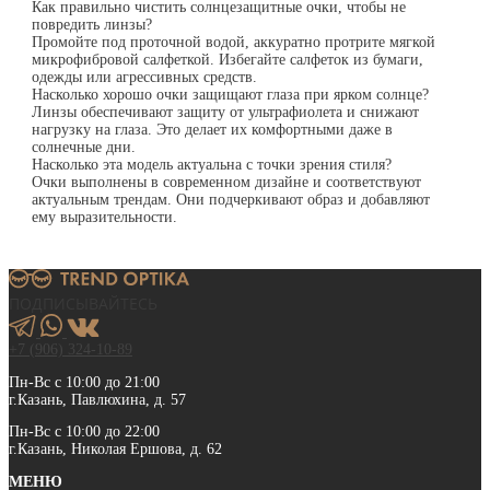
Как правильно чистить солнцезащитные очки, чтобы не
повредить линзы?
Промойте под проточной водой, аккуратно протрите мягкой
микрофибровой салфеткой. Избегайте салфеток из бумаги,
одежды или агрессивных средств.
Насколько хорошо очки защищают глаза при ярком солнце?
Линзы обеспечивают защиту от ультрафиолета и снижают
нагрузку на глаза. Это делает их комфортными даже в
солнечные дни.
Насколько эта модель актуальна с точки зрения стиля?
Очки выполнены в современном дизайне и соответствуют
актуальным трендам. Они подчеркивают образ и добавляют
ему выразительности.
ПОДПИСЫВАЙТЕСЬ
+7 (906) 324-10-89
Пн-Вс с 10:00 до 21:00
г.Казань, Павлюхина, д. 57
Пн-Вс с 10:00 до 22:00
г.Казань, Николая Ершова, д. 62
МЕНЮ