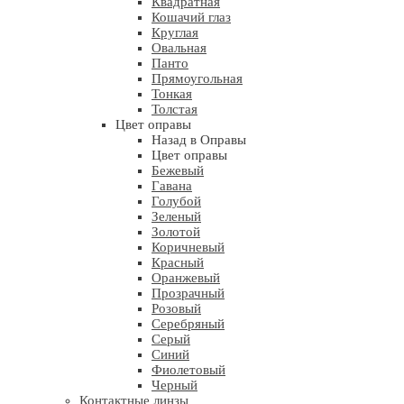
Квадратная
Кошачий глаз
Круглая
Овальная
Панто
Прямоугольная
Тонкая
Толстая
Цвет оправы
Назад в Оправы
Цвет оправы
Бежевый
Гавана
Голубой
Зеленый
Золотой
Коричневый
Красный
Оранжевый
Прозрачный
Розовый
Серебряный
Серый
Синий
Фиолетовый
Черный
Контактные линзы