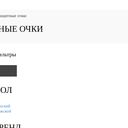
защитные очки
НЫЕ ОЧКИ
ильтры
ОЛ
нский
жской
РЕНД