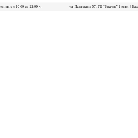
едневно с 10:00 до 22:00 ч.
ул. Павлюхина 57, ТЦ “Бахетле” 1 этаж
|
Еже