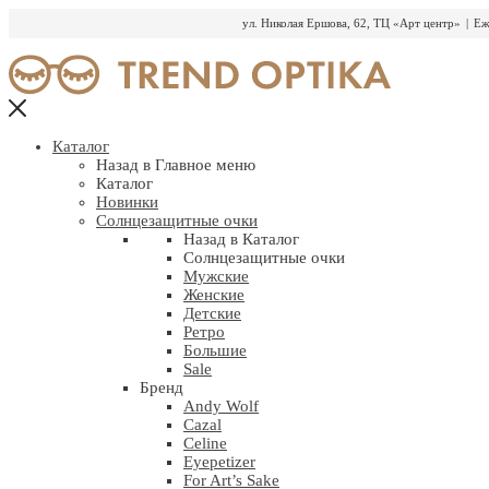
ул. Николая Ершова, 62, ТЦ «Арт центр»
|
Еж
Перейти
к
содержимому
Каталог
Назад в Главное меню
Каталог
Новинки
Солнцезащитные очки
Назад в Каталог
Солнцезащитные очки
Мужские
Женские
Детские
Ретро
Большие
Sale
Бренд
Andy Wolf
Cazal
Celine
Eyepetizer
For Art’s Sake