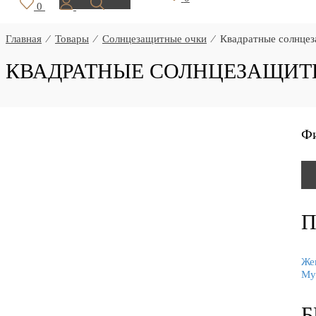
0
Главная
⁄
Товары
⁄
Солнцезащитные очки
⁄
Квадратные солнце
КВАДРАТНЫЕ СОЛНЦЕЗАЩИТ
Ф
П
Же
Му
Б