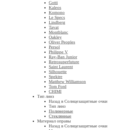
Gotti
Kaleos
Komono
Le Specs
Lindberg
Tavat
Montblanc
Oakley
Oliver Peoples
Persol
Philippe V
Ray-Ban Junior
Retrosuperfuture
Saint Laurent
Silhouette
Spektre
Matthew Williamson
Tom Ford
CHIMI
Тип линз
Назад в Солнцезащитные очки
Тип линз
Полимерные
Стеклянные
Материал оправы
Назад в Солнцезащитные очки