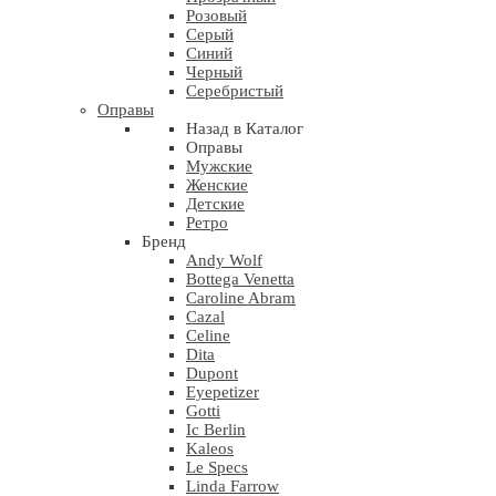
Розовый
Серый
Синий
Черный
Серебристый
Оправы
Назад в Каталог
Оправы
Мужские
Женские
Детские
Ретро
Бренд
Andy Wolf
Bottega Venetta
Caroline Abram
Cazal
Celine
Dita
Dupont
Eyepetizer
Gotti
Ic Berlin
Kaleos
Le Specs
Linda Farrow