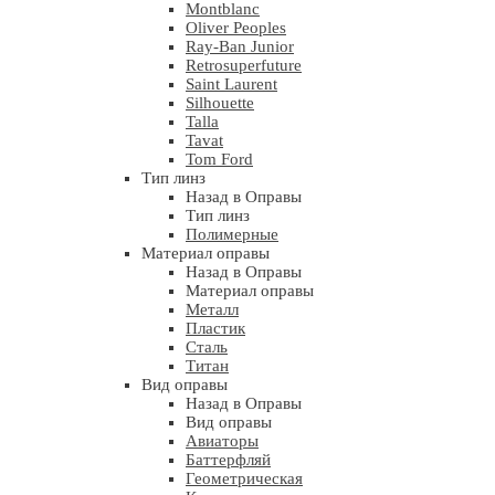
Montblanc
Oliver Peoples
Ray-Ban Junior
Retrosuperfuture
Saint Laurent
Silhouette
Talla
Tavat
Tom Ford
Тип линз
Назад в Оправы
Тип линз
Полимерные
Материал оправы
Назад в Оправы
Материал оправы
Металл
Пластик
Сталь
Титан
Вид оправы
Назад в Оправы
Вид оправы
Авиаторы
Баттерфляй
Геометрическая