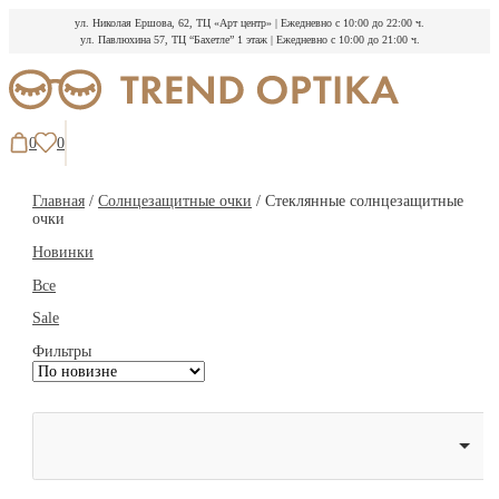
ул. Николая Ершова, 62, ТЦ «Арт центр»
|
Ежедневно с 10:00 до 22:00 ч.
ул. Павлюхина 57, ТЦ “Бахетле” 1 этаж
|
Ежедневно с 10:00 до 21:00 ч.
Перейти
к
содержимому
0
0
Главная
/
Солнцезащитные очки
/ Стеклянные солнцезащитные
очки
Новинки
Все
Sale
Фильтры