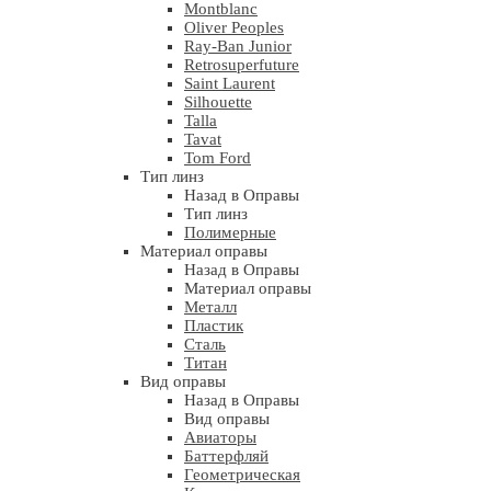
Montblanc
Oliver Peoples
Ray-Ban Junior
Retrosuperfuture
Saint Laurent
Silhouette
Talla
Tavat
Tom Ford
Тип линз
Назад в Оправы
Тип линз
Полимерные
Материал оправы
Назад в Оправы
Материал оправы
Металл
Пластик
Сталь
Титан
Вид оправы
Назад в Оправы
Вид оправы
Авиаторы
Баттерфляй
Геометрическая