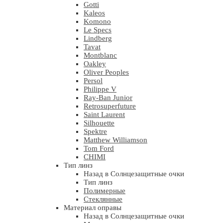
Gotti
Kaleos
Komono
Le Specs
Lindberg
Tavat
Montblanc
Oakley
Oliver Peoples
Persol
Philippe V
Ray-Ban Junior
Retrosuperfuture
Saint Laurent
Silhouette
Spektre
Matthew Williamson
Tom Ford
CHIMI
Тип линз
Назад в Солнцезащитные очки
Тип линз
Полимерные
Стеклянные
Материал оправы
Назад в Солнцезащитные очки