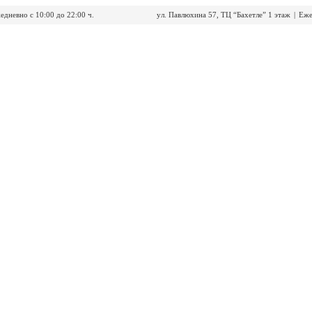
едневно с 10:00 до 22:00 ч.
ул. Павлюхина 57, ТЦ “Бахетле” 1 этаж
|
Еже