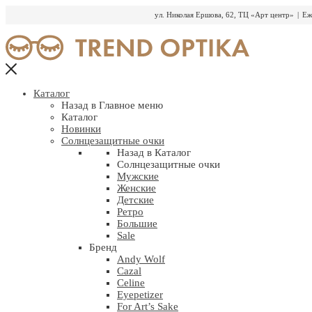
ул. Николая Ершова, 62, ТЦ «Арт центр»
|
Еж
Перейти
к
содержимому
Каталог
Назад в Главное меню
Каталог
Новинки
Солнцезащитные очки
Назад в Каталог
Солнцезащитные очки
Мужские
Женские
Детские
Ретро
Большие
Sale
Бренд
Andy Wolf
Cazal
Celine
Eyepetizer
For Art’s Sake