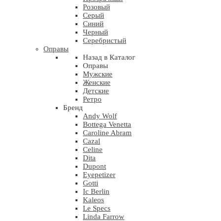
Розовый
Серый
Синий
Черный
Серебристый
Оправы
Назад в Каталог
Оправы
Мужские
Женские
Детские
Ретро
Бренд
Andy Wolf
Bottega Venetta
Caroline Abram
Cazal
Celine
Dita
Dupont
Eyepetizer
Gotti
Ic Berlin
Kaleos
Le Specs
Linda Farrow