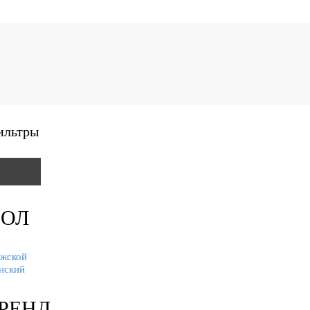
ильтры
ОЛ
жской
нский
РЕНД