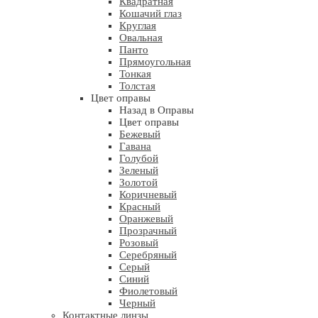
Квадратная
Кошачий глаз
Круглая
Овальная
Панто
Прямоугольная
Тонкая
Толстая
Цвет оправы
Назад в Оправы
Цвет оправы
Бежевый
Гавана
Голубой
Зеленый
Золотой
Коричневый
Красный
Оранжевый
Прозрачный
Розовый
Серебряный
Серый
Синий
Фиолетовый
Черный
Контактные линзы