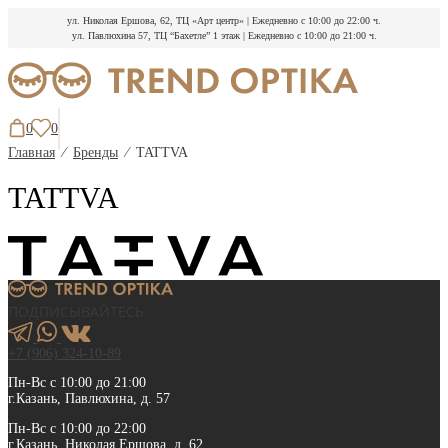
ул. Николая Ершова, 62, ТЦ «Арт центр»
|
Ежедневно с 10:00 до 22:00 ч.
ул. Павлюхина 57, ТЦ “Бахетле” 1 этаж
|
Ежедневно с 10:00 до 21:00 ч.
Перейти
к
содержимому
0
0
Главная
⁄
Бренды
⁄
TATTVA
TATTVA
ПОДПИСЫВАЙТЕСЬ
+7 (906) 324-10-89
Пн-Вс с 10:00 до 21:00
г.Казань, Павлюхина, д. 57
Пн-Вс с 10:00 до 22:00
г.Казань, Николая Ершова, д. 62