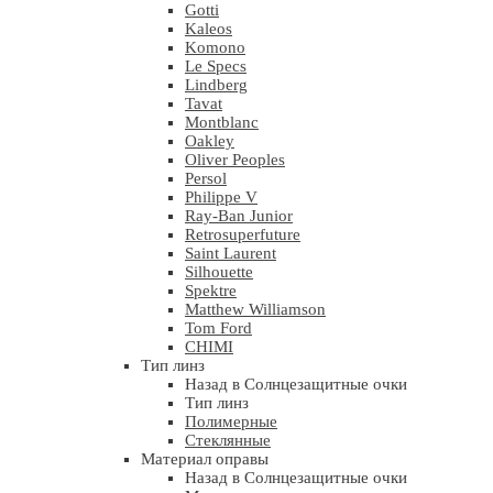
Gotti
Kaleos
Komono
Le Specs
Lindberg
Tavat
Montblanc
Oakley
Oliver Peoples
Persol
Philippe V
Ray-Ban Junior
Retrosuperfuture
Saint Laurent
Silhouette
Spektre
Matthew Williamson
Tom Ford
CHIMI
Тип линз
Назад в Солнцезащитные очки
Тип линз
Полимерные
Стеклянные
Материал оправы
Назад в Солнцезащитные очки