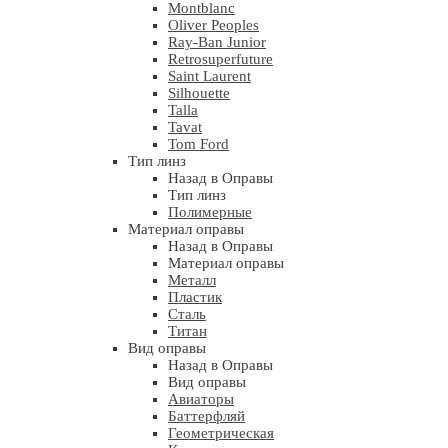
Montblanc
Oliver Peoples
Ray-Ban Junior
Retrosuperfuture
Saint Laurent
Silhouette
Talla
Tavat
Tom Ford
Тип линз
Назад в Оправы
Тип линз
Полимерные
Материал оправы
Назад в Оправы
Материал оправы
Металл
Пластик
Сталь
Титан
Вид оправы
Назад в Оправы
Вид оправы
Авиаторы
Баттерфляй
Геометрическая