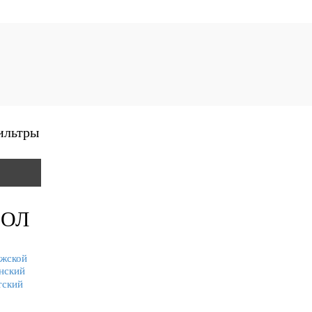
ильтры
ОЛ
жской
нский
тский