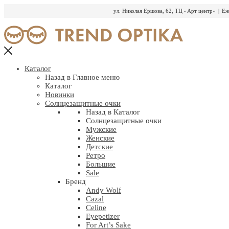
ул. Николая Ершова, 62, ТЦ «Арт центр»
|
Еж
Перейти
к
содержимому
Каталог
Назад в Главное меню
Каталог
Новинки
Солнцезащитные очки
Назад в Каталог
Солнцезащитные очки
Мужские
Женские
Детские
Ретро
Большие
Sale
Бренд
Andy Wolf
Cazal
Celine
Eyepetizer
For Art’s Sake