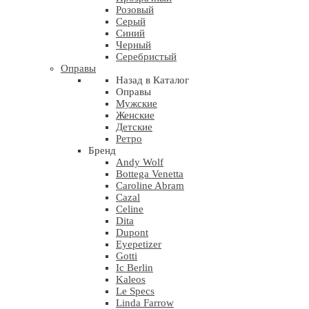
Розовый
Серый
Синий
Черный
Серебристый
Оправы
Назад в Каталог
Оправы
Мужские
Женские
Детские
Ретро
Бренд
Andy Wolf
Bottega Venetta
Caroline Abram
Cazal
Celine
Dita
Dupont
Eyepetizer
Gotti
Ic Berlin
Kaleos
Le Specs
Linda Farrow