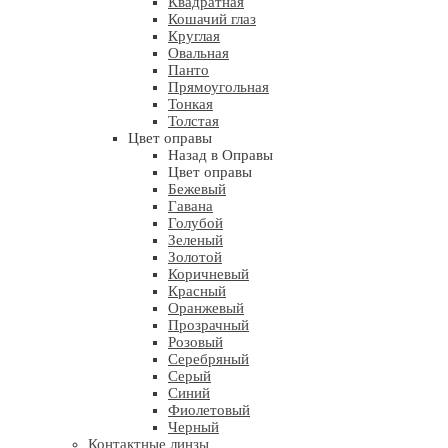
Квадратная
Кошачий глаз
Круглая
Овальная
Панто
Прямоугольная
Тонкая
Толстая
Цвет оправы
Назад в Оправы
Цвет оправы
Бежевый
Гавана
Голубой
Зеленый
Золотой
Коричневый
Красный
Оранжевый
Прозрачный
Розовый
Серебряный
Серый
Синий
Фиолетовый
Черный
Контактные линзы