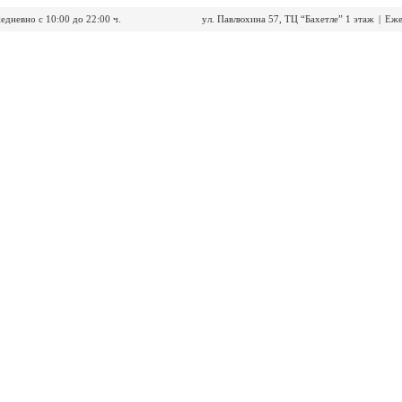
едневно с 10:00 до 22:00 ч.
ул. Павлюхина 57, ТЦ “Бахетле” 1 этаж
|
Еже