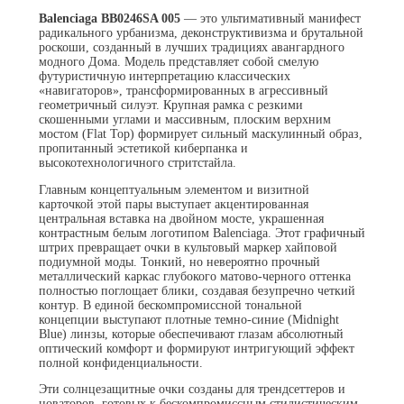
Balenciaga BB0246SA 005
— это ультимативный манифест
радикального урбанизма, деконструктивизма и брутальной
роскоши, созданный в лучших традициях авангардного
модного Дома. Модель представляет собой смелую
футуристичную интерпретацию классических
«навигаторов», трансформированных в агрессивный
геометричный силуэт. Крупная рамка с резкими
скошенными углами и массивным, плоским верхним
мостом (Flat Top) формирует сильный маскулинный образ,
пропитанный эстетикой киберпанка и
высокотехнологичного стритстайла.
Главным концептуальным элементом и визитной
карточкой этой пары выступает акцентированная
центральная вставка на двойном мосте, украшенная
контрастным белым логотипом Balenciaga. Этот графичный
штрих превращает очки в культовый маркер хайповой
подиумной моды. Тонкий, но невероятно прочный
металлический каркас глубокого матово-черного оттенка
полностью поглощает блики, создавая безупречно четкий
контур. В единой бескомпромиссной тональной
концепции выступают плотные темно-синие (Midnight
Blue) линзы, которые обеспечивают глазам абсолютный
оптический комфорт и формируют интригующий эффект
полной конфиденциальности.
Эти солнцезащитные очки созданы для трендсеттеров и
новаторов, готовых к бескомпромиссным стилистическим