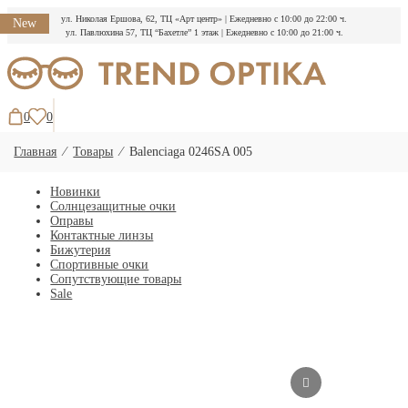
ул. Николая Ершова, 62, ТЦ «Арт центр»
|
Ежедневно с 10:00 до 22:00 ч.
New
ул. Павлюхина 57, ТЦ “Бахетле” 1 этаж
|
Ежедневно с 10:00 до 21:00 ч.
Перейти
к
содержимому
0
0
Главная
⁄
Товары
⁄
Balenciaga 0246SA 005
Новинки
Солнцезащитные очки
Оправы
Контактные линзы
Бижутерия
Спортивные очки
Сопутствующие товары
Sale