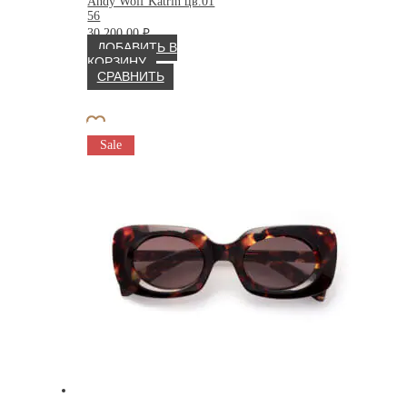
Andy Wolf Katrin цв.01
56
30 200.00
₽
ДОБАВИТЬ В
КОРЗИНУ
СРАВНИТЬ
Sale