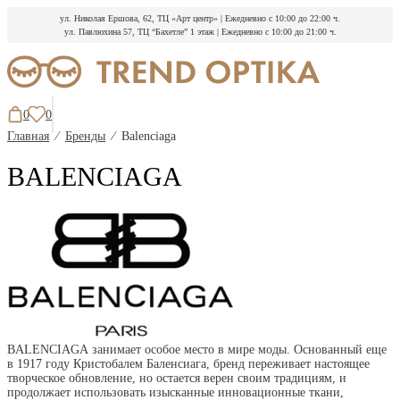
ул. Николая Ершова, 62, ТЦ «Арт центр»
|
Ежедневно с 10:00 до 22:00 ч.
ул. Павлюхина 57, ТЦ “Бахетле” 1 этаж
|
Ежедневно с 10:00 до 21:00 ч.
Перейти
к
содержимому
0
0
Главная
⁄
Бренды
⁄
Balenciaga
BALENCIAGA
BALENCIAGА занимает особое место в мире моды. Основанный еще
в 1917 году Кристобалем Баленсиага, бренд переживает настоящее
творческое обновление, но остается верен своим традициям, и
продолжает использовать изысканные инновационные ткани,