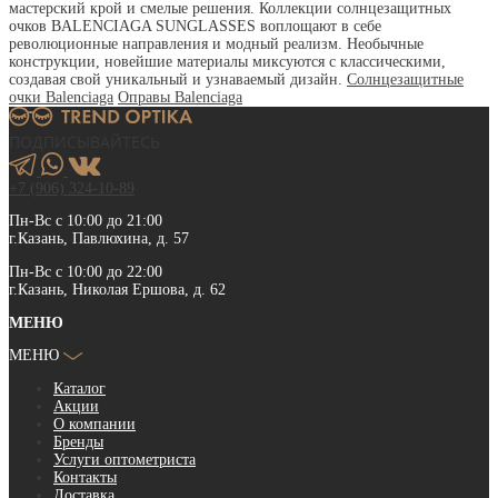
мастерский крой и смелые решения. Коллекции солнцезащитных
очков BALENCIAGA SUNGLASSES воплощают в себе
революционные направления и модный реализм. Необычные
конструкции, новейшие материалы миксуются с классическими,
создавая свой уникальный и узнаваемый дизайн.
Солнцезащитные
очки Balenciaga
Оправы Balenciaga
ПОДПИСЫВАЙТЕСЬ
+7 (906) 324-10-89
Пн-Вс с 10:00 до 21:00
г.Казань, Павлюхина, д. 57
Пн-Вс с 10:00 до 22:00
г.Казань, Николая Ершова, д. 62
МЕНЮ
МЕНЮ
Каталог
Акции
О компании
Бренды
Услуги оптометриста
Контакты
Доставка