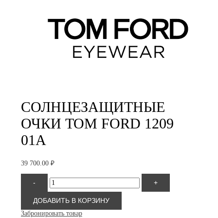
СОЛНЦЕЗАЩИТНЫЕ
ОЧКИ TOM FORD 1209
01A
39 700.00
₽
Количество
-
+
товара
Tom
Ford
ДОБАВИТЬ В КОРЗИНУ
1209
Забронировать товар
01A