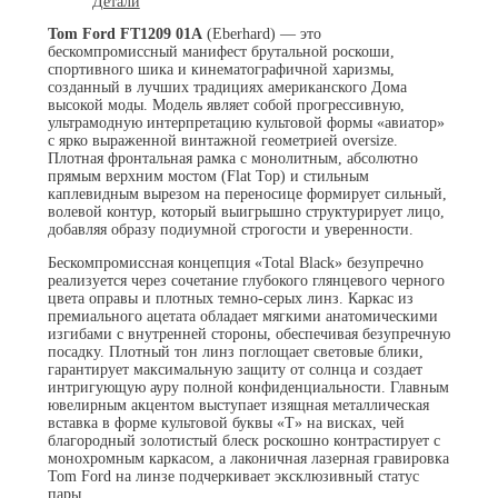
Детали
Tom Ford FT1209 01A
(Eberhard) — это
бескомпромиссный манифест брутальной роскоши,
спортивного шика и кинематографичной харизмы,
созданный в лучших традициях американского Дома
высокой моды. Модель являет собой прогрессивную,
ультрамодную интерпретацию культовой формы «авиатор»
с ярко выраженной винтажной геометрией oversize.
Плотная фронтальная рамка с монолитным, абсолютно
прямым верхним мостом (Flat Top) и стильным
каплевидным вырезом на переносице формирует сильный,
волевой контур, который выигрышно структурирует лицо,
добавляя образу подиумной строгости и уверенности.
Бескомпромиссная концепция «Total Black» безупречно
реализуется через сочетание глубокого глянцевого черного
цвета оправы и плотных темно-серых линз. Каркас из
премиального ацетата обладает мягкими анатомическими
изгибами с внутренней стороны, обеспечивая безупречную
посадку. Плотный тон линз поглощает световые блики,
гарантирует максимальную защиту от солнца и создает
интригующую ауру полной конфиденциальности. Главным
ювелирным акцентом выступает изящная металлическая
вставка в форме культовой буквы «T» на висках, чей
благородный золотистый блеск роскошно контрастирует с
монохромным каркасом, а лаконичная лазерная гравировка
Tom Ford на линзе подчеркивает эксклюзивный статус
пары.