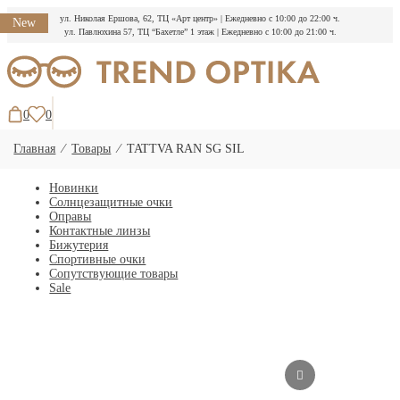
ул. Николая Ершова, 62, ТЦ «Арт центр»
|
Ежедневно с 10:00 до 22:00 ч.
New
ул. Павлюхина 57, ТЦ “Бахетле” 1 этаж
|
Ежедневно с 10:00 до 21:00 ч.
Перейти
к
содержимому
0
0
Главная
⁄
Товары
⁄
TATTVA RAN SG SIL
Новинки
Солнцезащитные очки
Оправы
Контактные линзы
Бижутерия
Спортивные очки
Сопутствующие товары
Sale