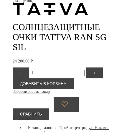
(14 оценок)
СОЛНЦЕЗАЩИТНЫЕ
ОЧКИ TATTVA RAN SG
SIL
24 200.00
₽
Количество
-
+
товара
TATTVA
RAN
ДОБАВИТЬ В КОРЗИНУ
SG
Забронировать товар
SIL
СРАВНИТЬ
В наличии:
г. Казань, салон в ТЦ «Арт центр»,
ул. Николая