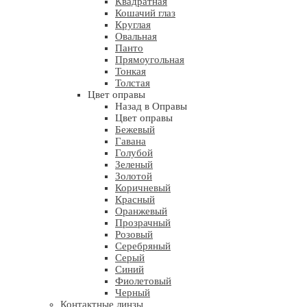
Квадратная
Кошачий глаз
Круглая
Овальная
Панто
Прямоугольная
Тонкая
Толстая
Цвет оправы
Назад в Оправы
Цвет оправы
Бежевый
Гавана
Голубой
Зеленый
Золотой
Коричневый
Красный
Оранжевый
Прозрачный
Розовый
Серебряный
Серый
Синий
Фиолетовый
Черный
Контактные линзы