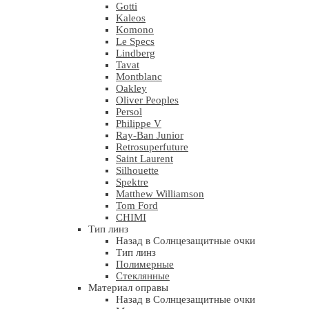
Gotti
Kaleos
Komono
Le Specs
Lindberg
Tavat
Montblanc
Oakley
Oliver Peoples
Persol
Philippe V
Ray-Ban Junior
Retrosuperfuture
Saint Laurent
Silhouette
Spektre
Matthew Williamson
Tom Ford
CHIMI
Тип линз
Назад в Солнцезащитные очки
Тип линз
Полимерные
Стеклянные
Материал оправы
Назад в Солнцезащитные очки