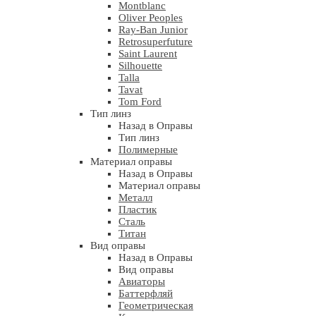
Montblanc
Oliver Peoples
Ray-Ban Junior
Retrosuperfuture
Saint Laurent
Silhouette
Talla
Tavat
Tom Ford
Тип линз
Назад в Оправы
Тип линз
Полимерные
Материал оправы
Назад в Оправы
Материал оправы
Металл
Пластик
Сталь
Титан
Вид оправы
Назад в Оправы
Вид оправы
Авиаторы
Баттерфляй
Геометрическая