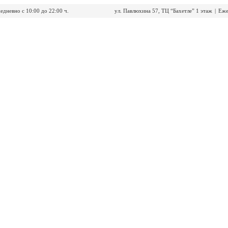
едневно с 10:00 до 22:00 ч.
ул. Павлюхина 57, ТЦ “Бахетле” 1 этаж
|
Еже