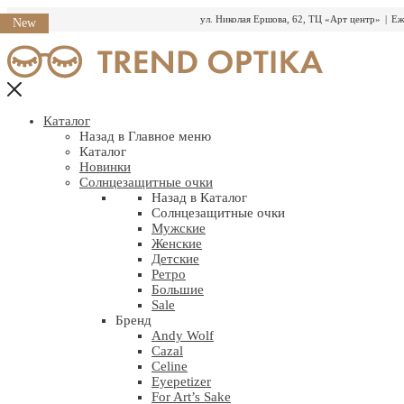
ул. Николая Ершова, 62, ТЦ «Арт центр»
|
Еж
New
Перейти
к
содержимому
Каталог
Назад в Главное меню
Каталог
Новинки
Солнцезащитные очки
Назад в Каталог
Солнцезащитные очки
Мужские
Женские
Детские
Ретро
Большие
Sale
Бренд
Andy Wolf
Cazal
Celine
Eyepetizer
For Art’s Sake