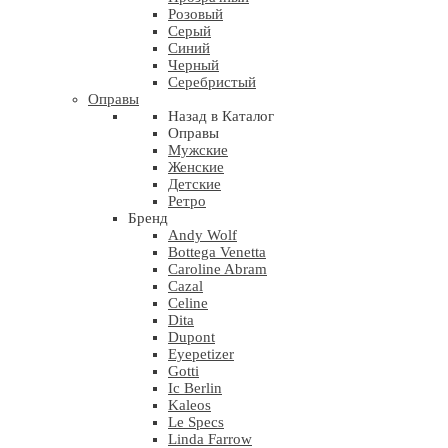
Розовый
Серый
Синий
Черный
Серебристый
Оправы
Назад в Каталог
Оправы
Мужские
Женские
Детские
Ретро
Бренд
Andy Wolf
Bottega Venetta
Caroline Abram
Cazal
Celine
Dita
Dupont
Eyepetizer
Gotti
Ic Berlin
Kaleos
Le Specs
Linda Farrow