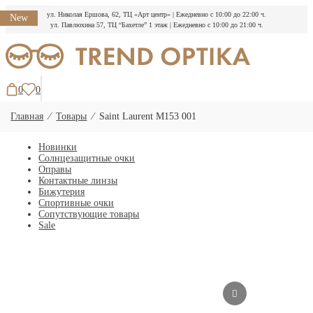
ул. Николая Ершова, 62, ТЦ «Арт центр»
|
Ежедневно с 10:00 до 22:00 ч.
New
ул. Павлюхина 57, ТЦ “Бахетле” 1 этаж
|
Ежедневно с 10:00 до 21:00 ч.
Перейти
к
содержимому
0
0
Главная
⁄
Товары
⁄
Saint Laurent M153 001
Новинки
Солнцезащитные очки
Оправы
Контактные линзы
Бижутерия
Спортивные очки
Сопутствующие товары
Sale