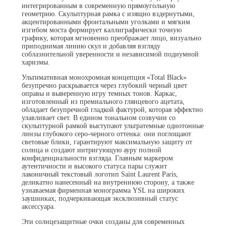
интегрированным в современную прямоугольную
геометрию. Скульптурная рамка с изящно вздернутыми,
акцентированными фронтальными уголками и мягким
изгибом моста формирует каллиграфически точную
графику, которая мгновенно преображает лицо, визуально
приподнимая линию скул и добавляя взгляду
соблазнительной уверенности и независимой подиумной
харизмы.
Ультимативная монохромная концепция «Total Black»
безупречно раскрывается через глубокий черный цвет
оправы и выверенную игру темных тонов. Каркас,
изготовленный из премиального глянцевого ацетата,
обладает безупречной гладкой фактурой, которая эффектно
улавливает свет. В едином тональном созвучии со
скульптурной рамкой выступают ультратемные однотонные
линзы глубокого серо-черного оттенка: они поглощают
световые блики, гарантируют максимальную защиту от
солнца и создают интригующую ауру полной
конфиденциальности взгляда. Главным маркером
аутентичности и высокого статуса пары служит
лаконичный текстовый логотип Saint Laurent Paris,
деликатно нанесенный на внутреннюю сторону, а также
узнаваемая фирменная монограмма YSL на широких
заушниках, подчеркивающая эксклюзивный статус
аксессуара.
Эти солнцезащитные очки созданы для современных