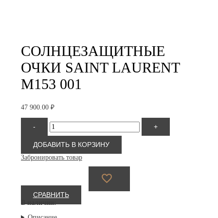
СОЛНЦЕЗАЩИТНЫЕ
ОЧКИ SAINT LAURENT
M153 001
47 900.00
₽
Количество
-
+
товара
Saint
Laurent
ДОБАВИТЬ В КОРЗИНУ
M153
Забронировать товар
001
СРАВНИТЬ
В наличии:
Описание