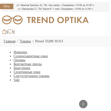
ул. Николая Ершова, 62, ТЦ «Арт центр»
|
Ежедневно с 10:00 до 22:00 ч.
New
ул. Павлюхина 57, ТЦ “Бахетле” 1 этаж
|
Ежедневно с 10:00 до 21:00 ч.
Перейти
к
содержимому
0
0
Главная
⁄
Товары
⁄
Persol 3328S 95/S3
Новинки
Солнцезащитные очки
Оправы
Контактные линзы
Бижутерия
Спортивные очки
Сопутствующие товары
Sale