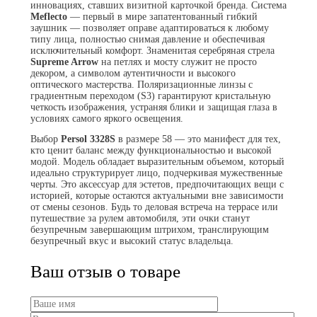
инновациях, ставших визитной карточкой бренда. Система
Meflecto
— первый в мире запатентованный гибкий
заушник — позволяет оправе адаптироваться к любому
типу лица, полностью снимая давление и обеспечивая
исключительный комфорт. Знаменитая серебряная стрела
Supreme Arrow
на петлях и мосту служит не просто
декором, а символом аутентичности и высокого
оптического мастерства. Поляризационные линзы с
градиентным переходом (S3) гарантируют кристальную
четкость изображения, устраняя блики и защищая глаза в
условиях самого яркого освещения.
Выбор
Persol 3328S
в размере 58 — это манифест для тех,
кто ценит баланс между функциональностью и высокой
модой. Модель обладает выразительным объемом, который
идеально структурирует лицо, подчеркивая мужественные
черты. Это аксессуар для эстетов, предпочитающих вещи с
историей, которые остаются актуальными вне зависимости
от смены сезонов. Будь то деловая встреча на террасе или
путешествие за рулем автомобиля, эти очки станут
безупречным завершающим штрихом, транслирующим
безупречный вкус и высокий статус владельца.
Ваш отзыв о товаре