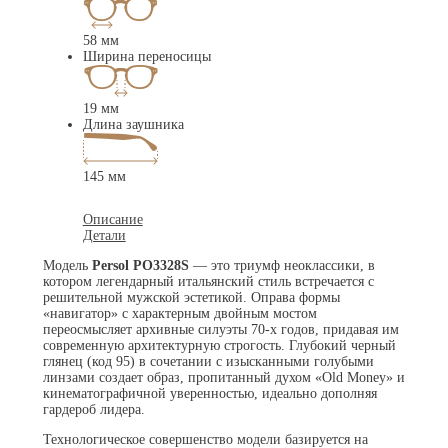
58 мм
Ширина переносицы
19 мм
Длина заушника
145 мм
Описание
Детали
Модель
Persol PO3328S
— это триумф неоклассики, в
котором легендарный итальянский стиль встречается с
решительной мужской эстетикой. Оправа формы
«навигатор» с характерным двойным мостом
переосмысляет архивные силуэты 70-х годов, придавая им
современную архитектурную строгость. Глубокий черный
глянец (код 95) в сочетании с изысканными голубыми
линзами создает образ, пропитанный духом «Old Money» и
кинематографичной уверенностью, идеально дополняя
гардероб лидера.
Технологическое совершенство модели базируется на