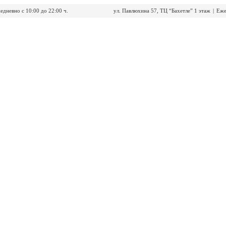
едневно с 10:00 до 22:00 ч.
ул. Павлюхина 57, ТЦ “Бахетле” 1 этаж
|
Еже