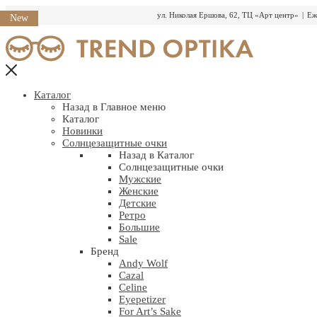
ул. Николая Ершова, 62, ТЦ «Арт центр»
|
Еж
New
Перейти
к
содержимому
Каталог
Назад в Главное меню
Каталог
Новинки
Солнцезащитные очки
Назад в Каталог
Солнцезащитные очки
Мужские
Женские
Детские
Ретро
Большие
Sale
Бренд
Andy Wolf
Cazal
Celine
Eyepetizer
For Art’s Sake