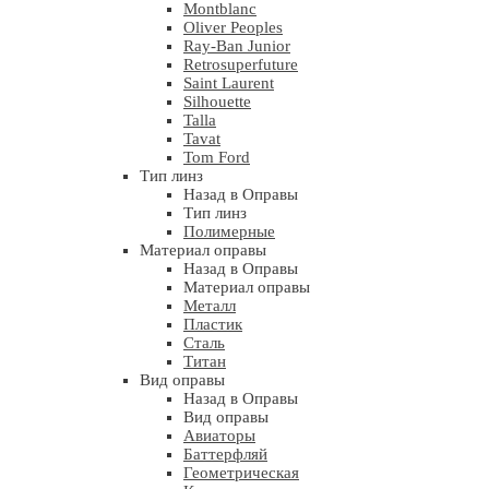
Montblanc
Oliver Peoples
Ray-Ban Junior
Retrosuperfuture
Saint Laurent
Silhouette
Talla
Tavat
Tom Ford
Тип линз
Назад в Оправы
Тип линз
Полимерные
Материал оправы
Назад в Оправы
Материал оправы
Металл
Пластик
Сталь
Титан
Вид оправы
Назад в Оправы
Вид оправы
Авиаторы
Баттерфляй
Геометрическая