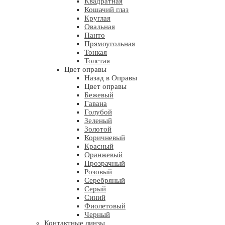
Квадратная
Кошачий глаз
Круглая
Овальная
Панто
Прямоугольная
Тонкая
Толстая
Цвет оправы
Назад в Оправы
Цвет оправы
Бежевый
Гавана
Голубой
Зеленый
Золотой
Коричневый
Красный
Оранжевый
Прозрачный
Розовый
Серебряный
Серый
Синий
Фиолетовый
Черный
Контактные линзы