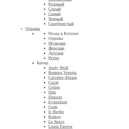
Розовый
Серый
Синий
Черный
Серебристый
Оправы
Назад в Каталог
Оправы
Мужские
Женские
Детские
Ретро
Бренд
Andy Wolf
Bottega Venetta
Caroline Abram
Cazal
Celine
Dita
Dupont
Eyepetizer
Gotti
Ic Berlin
Kaleos
Le Specs
Linda Farrow