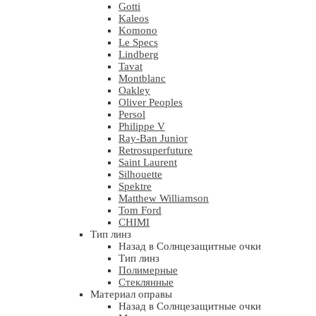
Gotti
Kaleos
Komono
Le Specs
Lindberg
Tavat
Montblanc
Oakley
Oliver Peoples
Persol
Philippe V
Ray-Ban Junior
Retrosuperfuture
Saint Laurent
Silhouette
Spektre
Matthew Williamson
Tom Ford
CHIMI
Тип линз
Назад в Солнцезащитные очки
Тип линз
Полимерные
Стеклянные
Материал оправы
Назад в Солнцезащитные очки