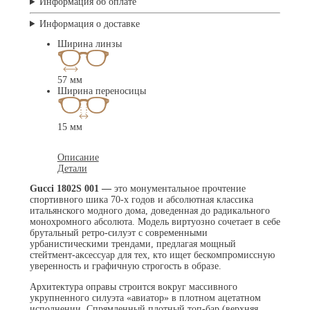
Информация об оплате
Информация о доставке
Ширина линзы
57 мм
Ширина переносицы
15 мм
Описание
Детали
Gucci 1802S 001 —
это монументальное прочтение
спортивного шика 70-х годов и абсолютная классика
итальянского модного дома, доведенная до радикального
монохромного абсолюта. Модель виртуозно сочетает в себе
брутальный ретро-силуэт с современными
урбанистическими трендами, предлагая мощный
стейтмент-аксессуар для тех, кто ищет бескомпромиссную
уверенность и графичную строгость в образе.
Архитектура оправы строится вокруг массивного
укрупненного силуэта «авиатор» в плотном ацетатном
исполнении. Спрямленный плотный топ-бар (верхняя