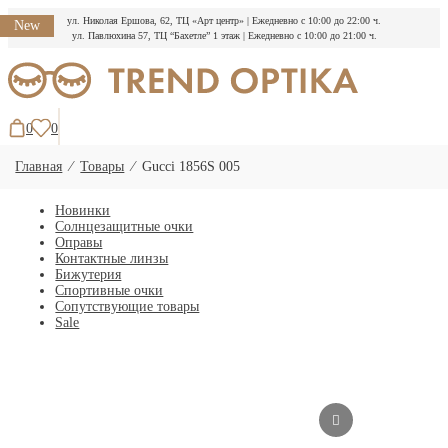
ул. Николая Ершова, 62, ТЦ «Арт центр»
|
Ежедневно с 10:00 до 22:00 ч.
New
ул. Павлюхина 57, ТЦ “Бахетле” 1 этаж
|
Ежедневно с 10:00 до 21:00 ч.
Перейти
к
содержимому
0
0
Главная
⁄
Товары
⁄
Gucci 1856S 005
Новинки
Солнцезащитные очки
Оправы
Контактные линзы
Бижутерия
Спортивные очки
Сопутствующие товары
Sale