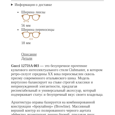
Информация о доставке
Ширина линзы
56 мм
Ширина переносицы
18 мм
Описание
Детали
Gucci 1275SA 003 —
это безупречное прочтение
культового интеллектуального стиля Clubmaster, в котором
ретро-силуэт середины ХХ века переосмыслен сквозь
призму современного итальянского шика. Модель
виртуозно балансирует на стыке строгой классики и
непринужденной элегантности, предлагая
респектабельный и универсальный аксессуар, который
подчеркивает статус и безупречный вкус своего владельца.
Архитектура оправы базируется на комбинированной
конструкции «броулайнер» (Browline). Массивный
верхний контур из полированного черного ацетата
эффектно акцентирует линию бровей, придавая лицу