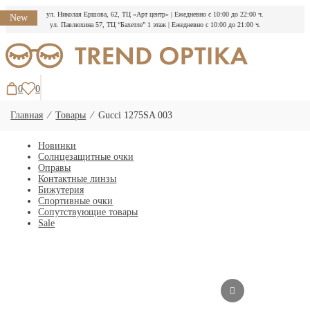
ул. Николая Ершова, 62, ТЦ «Арт центр»
|
Ежедневно с 10:00 до 22:00 ч.
New
ул. Павлюхина 57, ТЦ “Бахетле” 1 этаж
|
Ежедневно с 10:00 до 21:00 ч.
Перейти
к
содержимому
0
0
Главная
⁄
Товары
⁄
Gucci 1275SA 003
Новинки
Солнцезащитные очки
Оправы
Контактные линзы
Бижутерия
Спортивные очки
Сопутствующие товары
Sale