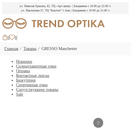
ул. Николая Ершова, 62, ТЦ «Арт центр»
|
Ежедневно с 10:00 до 22:00 ч.
ул. Павлюхина 57, ТЦ “Бахетле” 1 этаж
|
Ежедневно с 10:00 до 21:00 ч.
Перейти
к
содержимому
0
0
Главная
⁄
Товары
⁄
GRESSO Manchester
Новинки
Солнцезащитные очки
Оправы
Контактные линзы
Бижутерия
Спортивные очки
Сопутствующие товары
Sale