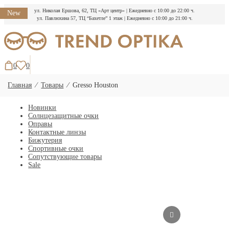
ул. Николая Ершова, 62, ТЦ «Арт центр»
|
Ежедневно с 10:00 до 22:00 ч.
New
ул. Павлюхина 57, ТЦ “Бахетле” 1 этаж
|
Ежедневно с 10:00 до 21:00 ч.
Перейти
к
содержимому
0
0
Главная
⁄
Товары
⁄
Gresso Houston
Новинки
Солнцезащитные очки
Оправы
Контактные линзы
Бижутерия
Спортивные очки
Сопутствующие товары
Sale