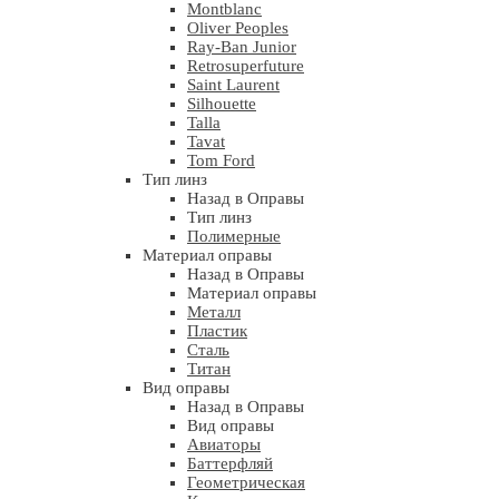
Montblanc
Oliver Peoples
Ray-Ban Junior
Retrosuperfuture
Saint Laurent
Silhouette
Talla
Tavat
Tom Ford
Тип линз
Назад в Оправы
Тип линз
Полимерные
Материал оправы
Назад в Оправы
Материал оправы
Металл
Пластик
Сталь
Титан
Вид оправы
Назад в Оправы
Вид оправы
Авиаторы
Баттерфляй
Геометрическая