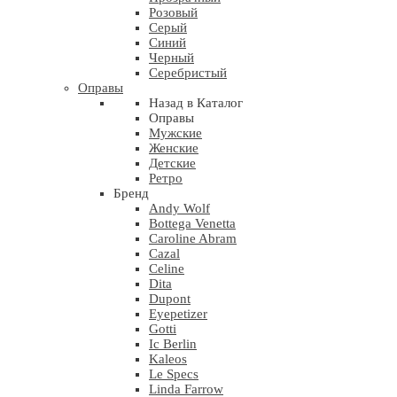
Розовый
Серый
Синий
Черный
Серебристый
Оправы
Назад в Каталог
Оправы
Мужские
Женские
Детские
Ретро
Бренд
Andy Wolf
Bottega Venetta
Caroline Abram
Cazal
Celine
Dita
Dupont
Eyepetizer
Gotti
Ic Berlin
Kaleos
Le Specs
Linda Farrow