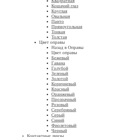
Квадратная
Кошачий глаз
Круглая
Овальная
Панто
Прямоугольная
Тонкая
Толстая
Цвет оправы
Назад в Оправы
Цвет оправы
Бежевый
Гавана
Голубой
Зеленый
Золотой
Коричневый
Красный
Оранжевый
Прозрачный
Розовый
Серебряный
Серый
Синий
Фиолетовый
Черный
Контактные линзы