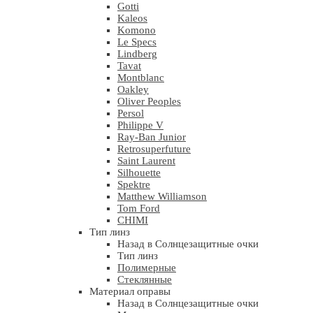
Gotti
Kaleos
Komono
Le Specs
Lindberg
Tavat
Montblanc
Oakley
Oliver Peoples
Persol
Philippe V
Ray-Ban Junior
Retrosuperfuture
Saint Laurent
Silhouette
Spektre
Matthew Williamson
Tom Ford
CHIMI
Тип линз
Назад в Солнцезащитные очки
Тип линз
Полимерные
Стеклянные
Материал оправы
Назад в Солнцезащитные очки