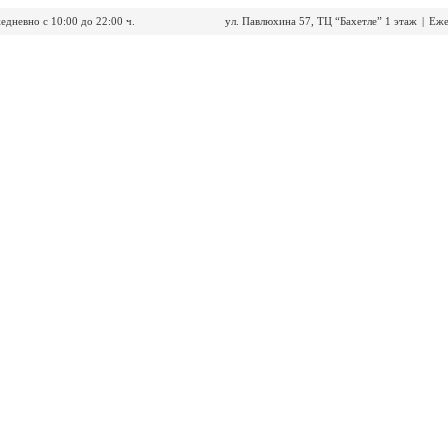
едневно с 10:00 до 22:00 ч.
ул. Павлюхина 57, ТЦ “Бахетле” 1 этаж
|
Еже