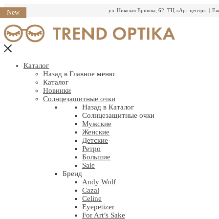
ул. Николая Ершова, 62, ТЦ «Арт центр»
|
Еж
New
Перейти
к
содержимому
Каталог
Назад в Главное меню
Каталог
Новинки
Солнцезащитные очки
Назад в Каталог
Солнцезащитные очки
Мужские
Женские
Детские
Ретро
Большие
Sale
Бренд
Andy Wolf
Cazal
Celine
Eyepetizer
For Art’s Sake