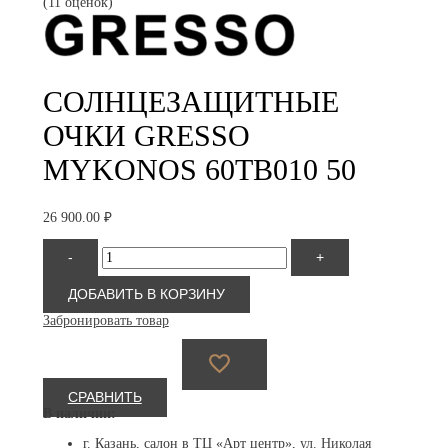
(11 оценок)
СОЛНЦЕЗАЩИТНЫЕ
ОЧКИ GRESSO
MYKONOS 60TB010 50
26 900.00
₽
Количество
-
+
товара
Gresso
Mykonos
ДОБАВИТЬ В КОРЗИНУ
60TB010
Забронировать товар
50
СРАВНИТЬ
В наличии:
г. Казань, салон в ТЦ «Арт центр»,
ул. Николая