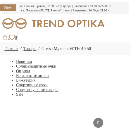
ул. Николая Ершова, 62, ТЦ «Арт центр»
|
Ежедневно с 10:00 до 22:00 ч.
New
ул. Павлюхина 57, ТЦ “Бахетле” 1 этаж
|
Ежедневно с 10:00 до 21:00 ч.
Перейти
к
содержимому
0
0
Главная
⁄
Товары
⁄
Gresso Mykonos 60TB010 50
Новинки
Солнцезащитные очки
Оправы
Контактные линзы
Бижутерия
Спортивные очки
Сопутствующие товары
Sale