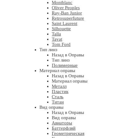
Montblanc
Oliver Peoples
Ray-Ban Junior
Retrosuperfuture
Saint Laurent
Silhouette
Talla
Tavat
Tom Ford
Тип линз
Назад в Оправы
Тип линз
Полимерные
Материал оправы
Назад в Оправы
Материал оправы
Металл
Пластик
Сталь
Титан
Вид оправы
Назад в Оправы
Вид оправы
Авиаторы
Баттерфляй
Геометрическая