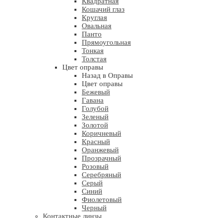
Квадратная
Кошачий глаз
Круглая
Овальная
Панто
Прямоугольная
Тонкая
Толстая
Цвет оправы
Назад в Оправы
Цвет оправы
Бежевый
Гавана
Голубой
Зеленый
Золотой
Коричневый
Красный
Оранжевый
Прозрачный
Розовый
Серебряный
Серый
Синий
Фиолетовый
Черный
Контактные линзы