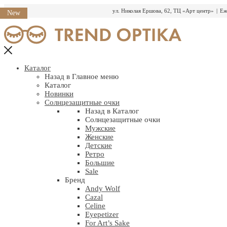
ул. Николая Ершова, 62, ТЦ «Арт центр»
|
Еж
New
Перейти
к
содержимому
Каталог
Назад в Главное меню
Каталог
Новинки
Солнцезащитные очки
Назад в Каталог
Солнцезащитные очки
Мужские
Женские
Детские
Ретро
Большие
Sale
Бренд
Andy Wolf
Cazal
Celine
Eyepetizer
For Art’s Sake