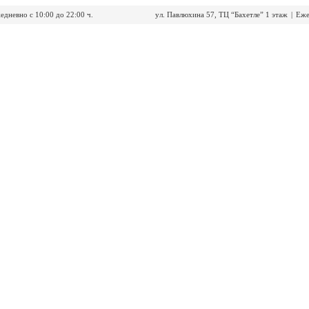
едневно с 10:00 до 22:00 ч.
ул. Павлюхина 57, ТЦ “Бахетле” 1 этаж
|
Еже