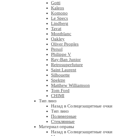
Gotti
Kaleos
Komono
Le Specs
Lindberg
Tavat
Montblanc
Oakley
Oliver Peoples
Persol
Philippe V
Ray-Ban Junior
Retrosuperfuture
Saint Laurent
Silhouette
Spektre
Matthew Williamson
Tom Ford
CHIMI
Тип линз
Назад в Солнцезащитные очки
Тип линз
Полимерные
Стеклянные
Материал оправы
Назад в Солнцезащитные очки