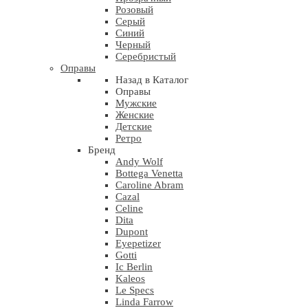
Розовый
Серый
Синий
Черный
Серебристый
Оправы
Назад в Каталог
Оправы
Мужские
Женские
Детские
Ретро
Бренд
Andy Wolf
Bottega Venetta
Caroline Abram
Cazal
Celine
Dita
Dupont
Eyepetizer
Gotti
Ic Berlin
Kaleos
Le Specs
Linda Farrow