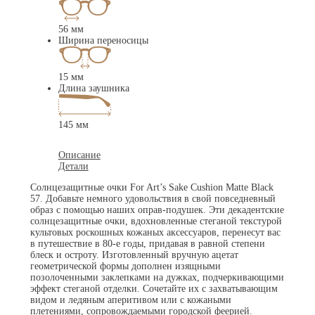
56 мм
Ширина переносицы
15 мм
Длина заушника
145 мм
Описание
Детали
Солнцезащитные очки For Art’s Sake Cushion Matte Black
57. Добавьте немного удовольствия в свой повседневный
образ с помощью наших оправ-подушек. Эти декадентские
солнцезащитные очки, вдохновленные стеганой текстурой
культовых роскошных кожаных аксессуаров, перенесут вас
в путешествие в 80-е годы, придавая в равной степени
блеск и остроту. Изготовленный вручную ацетат
геометрической формы дополнен изящными
позолоченными заклепками на дужках, подчеркивающими
эффект стеганой отделки. Сочетайте их с захватывающим
видом и ледяным аперитивом или с кожаными
плетениями, сопровождаемыми городской феерией.