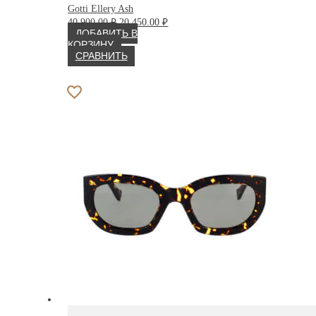
Gotti Ellery Ash
Первоначальная
Текущая
40 900.00
₽
20 450.00
₽
цена
цена:
ДОБАВИТЬ В
составляла
20
КОРЗИНУ
40
450.00 ₽.
СРАВНИТЬ
900.00 ₽.