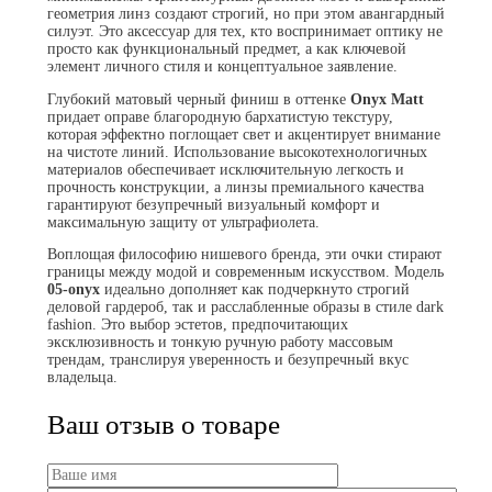
геометрия линз создают строгий, но при этом авангардный
силуэт. Это аксессуар для тех, кто воспринимает оптику не
просто как функциональный предмет, а как ключевой
элемент личного стиля и концептуальное заявление.
Глубокий матовый черный финиш в оттенке
Onyx Matt
придает оправе благородную бархатистую текстуру,
которая эффектно поглощает свет и акцентирует внимание
на чистоте линий. Использование высокотехнологичных
материалов обеспечивает исключительную легкость и
прочность конструкции, а линзы премиального качества
гарантируют безупречный визуальный комфорт и
максимальную защиту от ультрафиолета.
Воплощая философию нишевого бренда, эти очки стирают
границы между модой и современным искусством. Модель
05-onyx
идеально дополняет как подчеркнуто строгий
деловой гардероб, так и расслабленные образы в стиле dark
fashion. Это выбор эстетов, предпочитающих
эксклюзивность и тонкую ручную работу массовым
трендам, транслируя уверенность и безупречный вкус
владельца.
Ваш отзыв о товаре