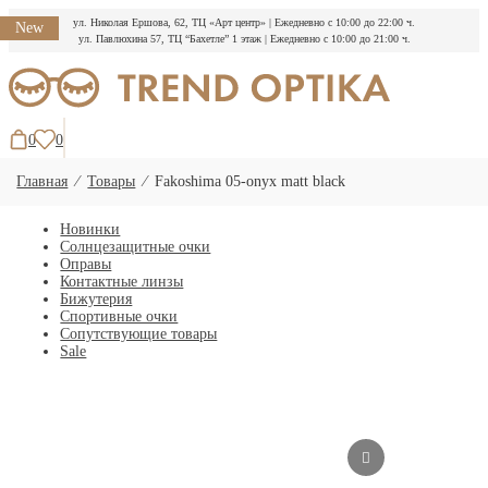
ул. Николая Ершова, 62, ТЦ «Арт центр»
|
Ежедневно с 10:00 до 22:00 ч.
New
ул. Павлюхина 57, ТЦ “Бахетле” 1 этаж
|
Ежедневно с 10:00 до 21:00 ч.
Перейти
к
содержимому
0
0
Главная
⁄
Товары
⁄
Fakoshima 05-onyx matt black
Новинки
Солнцезащитные очки
Оправы
Контактные линзы
Бижутерия
Спортивные очки
Сопутствующие товары
Sale