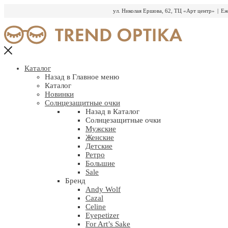
ул. Николая Ершова, 62, ТЦ «Арт центр»
|
Еж
Перейти
к
содержимому
Каталог
Назад в Главное меню
Каталог
Новинки
Солнцезащитные очки
Назад в Каталог
Солнцезащитные очки
Мужские
Женские
Детские
Ретро
Большие
Sale
Бренд
Andy Wolf
Cazal
Celine
Eyepetizer
For Art’s Sake