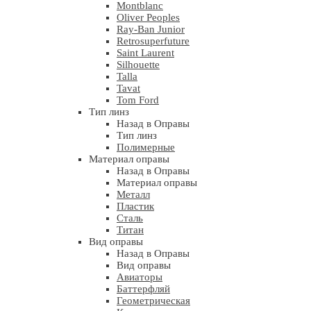
Montblanc
Oliver Peoples
Ray-Ban Junior
Retrosuperfuture
Saint Laurent
Silhouette
Talla
Tavat
Tom Ford
Тип линз
Назад в Оправы
Тип линз
Полимерные
Материал оправы
Назад в Оправы
Материал оправы
Металл
Пластик
Сталь
Титан
Вид оправы
Назад в Оправы
Вид оправы
Авиаторы
Баттерфляй
Геометрическая