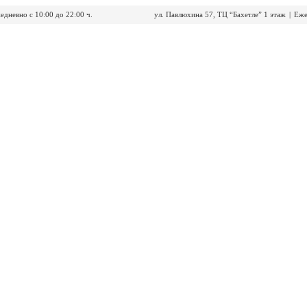
едневно с 10:00 до 22:00 ч.
ул. Павлюхина 57, ТЦ “Бахетле” 1 этаж
|
Еже