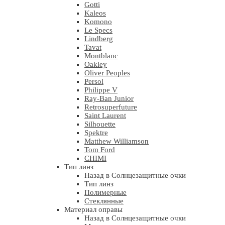
Gotti
Kaleos
Komono
Le Specs
Lindberg
Tavat
Montblanc
Oakley
Oliver Peoples
Persol
Philippe V
Ray-Ban Junior
Retrosuperfuture
Saint Laurent
Silhouette
Spektre
Matthew Williamson
Tom Ford
CHIMI
Тип линз
Назад в Солнцезащитные очки
Тип линз
Полимерные
Стеклянные
Материал оправы
Назад в Солнцезащитные очки