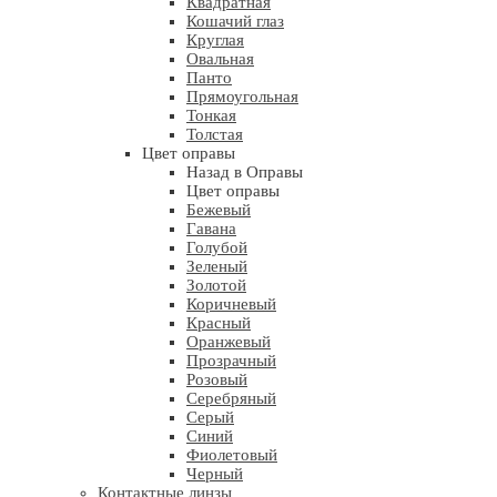
Квадратная
Кошачий глаз
Круглая
Овальная
Панто
Прямоугольная
Тонкая
Толстая
Цвет оправы
Назад в Оправы
Цвет оправы
Бежевый
Гавана
Голубой
Зеленый
Золотой
Коричневый
Красный
Оранжевый
Прозрачный
Розовый
Серебряный
Серый
Синий
Фиолетовый
Черный
Контактные линзы