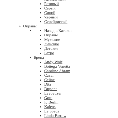
Розовый
Серый
Синий
Черный
Серебристый
Оправы
Назад в Каталог
Оправы
Мужские
Женские
Детские
Ретро
Бренд
Andy Wolf
Bottega Venetta
Caroline Abram
Cazal
Celine
Dita
Dupont
Eyepetizer
Gotti
Ic Berlin
Kaleos
Le Specs
Linda Farrow