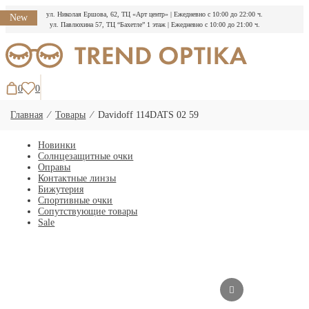
ул. Николая Ершова, 62, ТЦ «Арт центр»
|
Ежедневно с 10:00 до 22:00 ч.
New
ул. Павлюхина 57, ТЦ “Бахетле” 1 этаж
|
Ежедневно с 10:00 до 21:00 ч.
Перейти
к
содержимому
0
0
Главная
⁄
Товары
⁄
Davidoff 114DATS 02 59
Новинки
Солнцезащитные очки
Оправы
Контактные линзы
Бижутерия
Спортивные очки
Сопутствующие товары
Sale