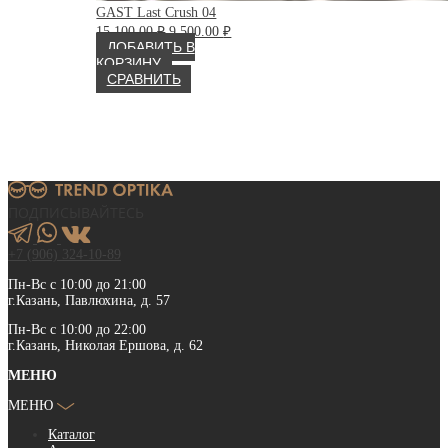
GAST Last Crush 04
Первоначальная
Текущая
15 100.00
₽
9 500.00
₽
цена
цена:
ДОБАВИТЬ В
составляла
9
КОРЗИНУ
15
500.00 ₽.
СРАВНИТЬ
100.00 ₽.
ПОДПИСЫВАЙТЕСЬ
+7 (906) 324-10-89
Пн-Вс с 10:00 до 21:00
г.Казань, Павлюхина, д. 57
Пн-Вс с 10:00 до 22:00
г.Казань, Николая Ершова, д. 62
МЕНЮ
МЕНЮ
Каталог