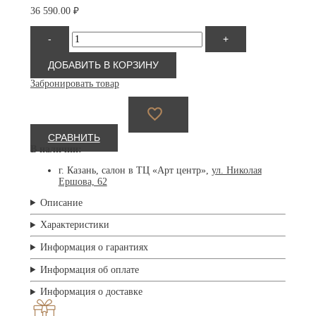
36 590.00
₽
Количество
-
+
товара
David
Beckham
ДОБАВИТЬ В КОРЗИНУ
99/VOYAGER
Забронировать товар
XWY
СРАВНИТЬ
В наличии:
г. Казань, салон в ТЦ «Арт центр»,
ул. Николая
Ершова, 62
Описание
Характеристики
Информация о гарантиях
Информация об оплате
Информация о доставке