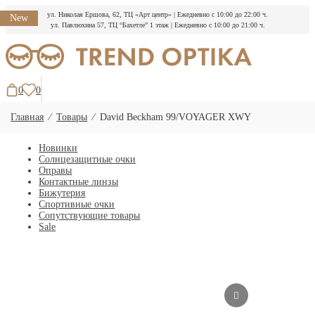
ул. Николая Ершова, 62, ТЦ «Арт центр»
|
Ежедневно с 10:00 до 22:00 ч.
New
ул. Павлюхина 57, ТЦ “Бахетле” 1 этаж
|
Ежедневно с 10:00 до 21:00 ч.
Перейти
к
содержимому
0
0
Главная
⁄
Товары
⁄
David Beckham 99/VOYAGER XWY
Новинки
Солнцезащитные очки
Оправы
Контактные линзы
Бижутерия
Спортивные очки
Сопутствующие товары
Sale