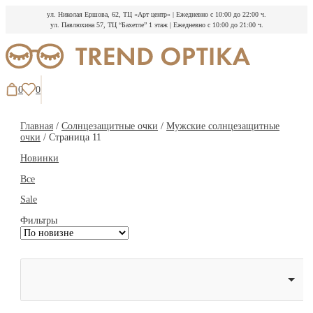
ул. Николая Ершова, 62, ТЦ «Арт центр»
|
Ежедневно с 10:00 до 22:00 ч.
ул. Павлюхина 57, ТЦ “Бахетле” 1 этаж
|
Ежедневно с 10:00 до 21:00 ч.
Перейти
к
содержимому
0
0
Главная
/
Солнцезащитные очки
/
Мужские солнцезащитные
очки
/ Страница 11
Новинки
Все
Sale
Фильтры