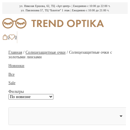
ул. Николая Ершова, 62, ТЦ «Арт центр»
|
Ежедневно с 10:00 до 22:00 ч.
ул. Павлюхина 57, ТЦ “Бахетле” 1 этаж
|
Ежедневно с 10:00 до 21:00 ч.
Перейти
к
содержимому
0
0
Главная
/
Солнцезащитные очки
/ Солнцезащитные очки с
золотыми линзами
Новинки
Все
Sale
Фильтры