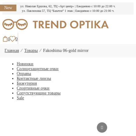
ул. Николая Ершова, 62, ТЦ «Арт центр»
|
Ежедневно с 10:00 до 22:00 ч.
New
ул. Павлюхина 57, ТЦ “Бахетле” 1 этаж
|
Ежедневно с 10:00 до 21:00 ч.
Перейти
к
содержимому
0
0
Главная
⁄
Товары
⁄
Fakoshima 06-gold mirror
Новинки
Солнцезащитные очки
Оправы
Контактные линзы
Бижутерия
Спортивные очки
Сопутствующие товары
Sale