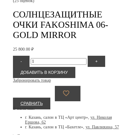
(25 оценок)
СОЛНЦЕЗАЩИТНЫЕ
ОЧКИ FAKOSHIMA 06-
GOLD MIRROR
25 800.00
₽
Количество
-
+
товара
Fakoshima
06-
ДОБАВИТЬ В КОРЗИНУ
gold
Забронировать товар
mirror
СРАВНИТЬ
В наличии:
г. Казань, салон в ТЦ «Арт центр»,
ул. Николая
Ершова, 62
г. Казань, салон в ТЦ «Бахетле»,
ул. Павлюхина, 57