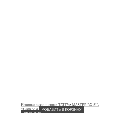
Новинки очков и оправ TATTVA MASTER RX SIL
21 600.00
₽
ДОБАВИТЬ В КОРЗИНУ