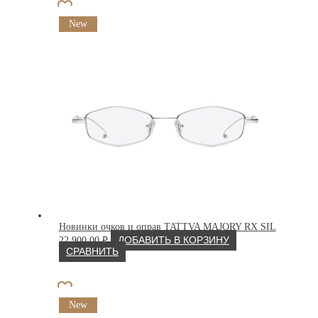
New
Новинки очков и оправ TATTVA MAJORY RX SIL
22 900.00
₽
ДОБАВИТЬ В КОРЗИНУ
СРАВНИТЬ
New