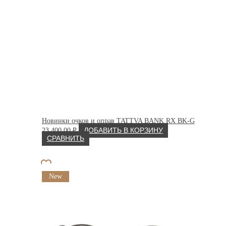
Новинки очков и оправ TATTVA BANK RX BK-G
23 400.00
₽
ДОБАВИТЬ В КОРЗИНУ
СРАВНИТЬ
New