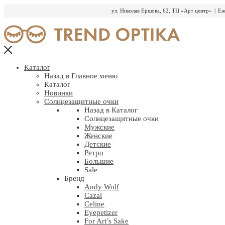
ул. Николая Ершова, 62, ТЦ «Арт центр»
|
Еж
Перейти
к
содержимому
Каталог
Назад в Главное меню
Каталог
Новинки
Солнцезащитные очки
Назад в Каталог
Солнцезащитные очки
Мужские
Женские
Детские
Ретро
Большие
Sale
Бренд
Andy Wolf
Cazal
Celine
Eyepetizer
For Art’s Sake