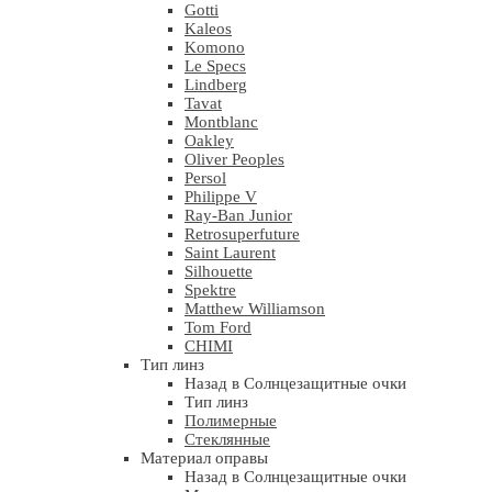
Gotti
Kaleos
Komono
Le Specs
Lindberg
Tavat
Montblanc
Oakley
Oliver Peoples
Persol
Philippe V
Ray-Ban Junior
Retrosuperfuture
Saint Laurent
Silhouette
Spektre
Matthew Williamson
Tom Ford
CHIMI
Тип линз
Назад в Солнцезащитные очки
Тип линз
Полимерные
Стеклянные
Материал оправы
Назад в Солнцезащитные очки