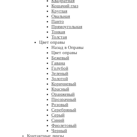
Квадратная
Кошачий глаз
Круглая
Овальная
Панто
Прямоугольная
Тонкая
Толстая
Цвет оправы
Назад в Оправы
Цвет оправы
Бежевый
Гавана
Голубой
Зеленый
Золотой
Коричневый
Красный
Оранжевый
Прозрачный
Розовый
Серебряный
Серый
Синий
Фиолетовый
Черный
Контактные линзы