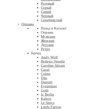
Розовый
Серый
Синий
Черный
Серебристый
Оправы
Назад в Каталог
Оправы
Мужские
Женские
Детские
Ретро
Бренд
Andy Wolf
Bottega Venetta
Caroline Abram
Cazal
Celine
Dita
Dupont
Eyepetizer
Gotti
Ic Berlin
Kaleos
Le Specs
Linda Farrow