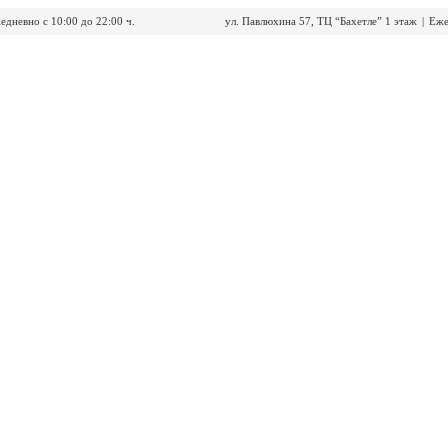
едневно с 10:00 до 22:00 ч.
ул. Павлюхина 57, ТЦ “Бахетле” 1 этаж
|
Еже