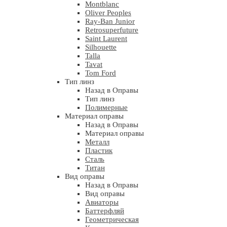
Montblanc
Oliver Peoples
Ray-Ban Junior
Retrosuperfuture
Saint Laurent
Silhouette
Talla
Tavat
Tom Ford
Тип линз
Назад в Оправы
Тип линз
Полимерные
Материал оправы
Назад в Оправы
Материал оправы
Металл
Пластик
Сталь
Титан
Вид оправы
Назад в Оправы
Вид оправы
Авиаторы
Баттерфляй
Геометрическая