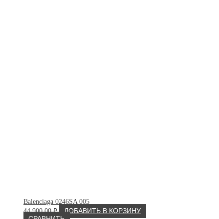
Balenciaga 0246SA 005
44 900.00
₽
ДОБАВИТЬ В КОРЗИНУ
СРАВНИТЬ