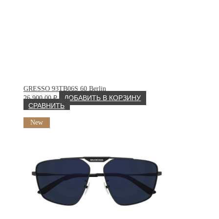
GRESSO 93TB06S 60 Berlin
26 900.00
₽
ДОБАВИТЬ В КОРЗИНУ
СРАВНИТЬ
New