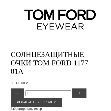
СОЛНЦЕЗАЩИТНЫЕ
ОЧКИ TOM FORD 1177
01A
36 300.00
₽
Количество
-
+
товара
Tom
Ford
ДОБАВИТЬ В КОРЗИНУ
1177
Забронировать товар
01A