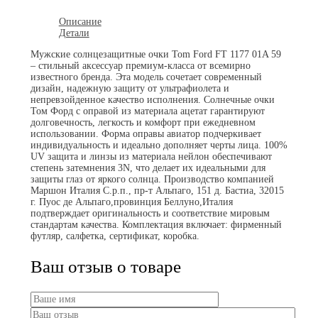
Описание
Детали
Мужские солнцезащитные очки Tom Ford FT 1177 01A 59
– стильный аксессуар премиум-класса от всемирно
известного бренда. Эта модель сочетает современный
дизайн, надежную защиту от ультрафиолета и
непревзойденное качество исполнения.​ Солнечные очки
Том Форд с оправой из материала ацетат гарантируют
долговечность, легкость и комфорт при ежедневном
использовании. Форма оправы авиатор подчеркивает
индивидуальность и идеально дополняет черты лица. 100%
UV защита и линзы из материала нейлон обеспечивают
степень затемнения 3N, что делает их идеальными для
защиты глаз от яркого солнца.​ Производство компанией
Маршон Италия С.р.п., пр-т Альпаго, 151 д. Бастиа, 32015
г. Пуос де Альпаго,провинция Беллуно,Италия
подтверждает оригинальность и соответствие мировым
стандартам качества.​ Комплектация включает: фирменный
футляр, салфетка, сертификат, коробка.
Ваш отзыв о товаре