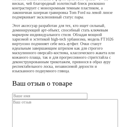
висках, чей благородный золотистый блеск роскошно
контрастирует с монохромным темным пластиком, а
лаконичная лазерная гравировка Tom Ford на левой линзе
подчеркивает эксклюзивный статус пары.
Этот аксессуар разработан для тех, кто ищет сильный,
доминирующий арт-объект, способный стать ключевым
маркером индивидуального стиля. Обладая мощной
харизмой и эстетикой high-tech урбанизма, модель FT1026
виртуозно подчиняет себе весь аутфит. Очки станут
идеальным завершающим штрихом как для строгого
маскулинного оверсайз-костюма, классического жакета или
кожаного плаща, так и для прогрессивного стритстайла с
деконструированным трикотажем, привнося в образ ауру
респектабельного лоска, независимой дерзости и
изысканного подиумного глянца.
Ваш отзыв о товаре