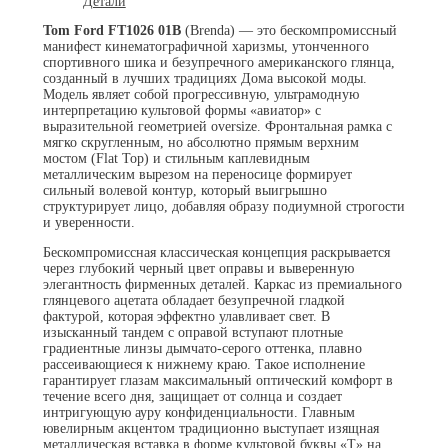
Детали
Tom Ford FT1026 01B
(Brenda) — это бескомпромиссный
манифест кинематографичной харизмы, утонченного
спортивного шика и безупречного американского глянца,
созданный в лучших традициях Дома высокой моды.
Модель являет собой прогрессивную, ультрамодную
интерпретацию культовой формы «авиатор» с
выразительной геометрией oversize. Фронтальная рамка с
мягко скругленным, но абсолютно прямым верхним
мостом (Flat Top) и стильным каплевидным
металлическим вырезом на переносице формирует
сильный волевой контур, который выигрышно
структурирует лицо, добавляя образу подиумной строгости
и уверенности.
Бескомпромиссная классическая концепция раскрывается
через глубокий черный цвет оправы и выверенную
элегантность фирменных деталей. Каркас из премиального
глянцевого ацетата обладает безупречной гладкой
фактурой, которая эффектно улавливает свет. В
изысканный тандем с оправой вступают плотные
градиентные линзы дымчато-серого оттенка, плавно
рассеивающиеся к нижнему краю. Такое исполнение
гарантирует глазам максимальный оптический комфорт в
течение всего дня, защищает от солнца и создает
интригующую ауру конфиденциальности. Главным
ювелирным акцентом традиционно выступает изящная
металлическая вставка в форме культовой буквы «T» на