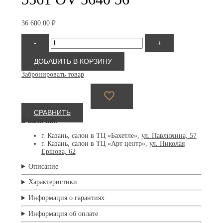
36 600.00
₽
Количество
-
+
товара
Silhouette
5561
ДОБАВИТЬ В КОРЗИНУ
OV
Забронировать товар
5640
56
СРАВНИТЬ
В наличии:
г. Казань, салон в ТЦ «Бахетле»,
ул. Павлюхина, 57
г. Казань, салон в ТЦ «Арт центр»,
ул. Николая
Ершова, 62
Описание
Характеристики
Информация о гарантиях
Информация об оплате