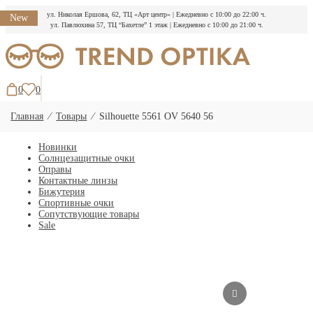
ул. Николая Ершова, 62, ТЦ «Арт центр»
|
Ежедневно с 10:00 до 22:00 ч.
New
ул. Павлюхина 57, ТЦ “Бахетле” 1 этаж
|
Ежедневно с 10:00 до 21:00 ч.
Перейти
к
содержимому
0
0
Главная
⁄
Товары
⁄
Silhouette 5561 OV 5640 56
Новинки
Солнцезащитные очки
Оправы
Контактные линзы
Бижутерия
Спортивные очки
Сопутствующие товары
Sale