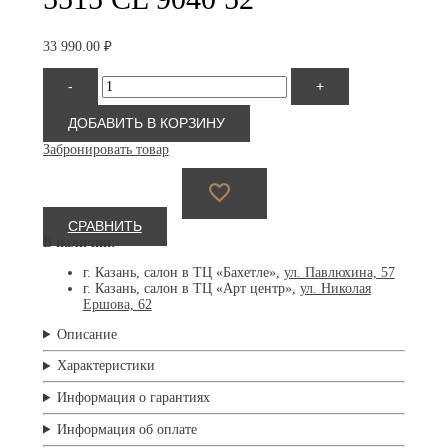
33 990.00
₽
Количество
-
+
товара
Silhouette
5515
ДОБАВИТЬ В КОРЗИНУ
CL
Забронировать товар
9040
52
СРАВНИТЬ
В наличии:
г. Казань, салон в ТЦ «Бахетле»,
ул. Павлюхина, 57
г. Казань, салон в ТЦ «Арт центр»,
ул. Николая
Ершова, 62
Описание
Характеристики
Информация о гарантиях
Информация об оплате