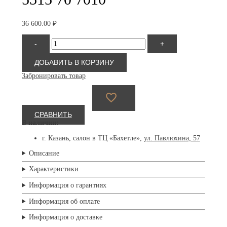
36 600.00
₽
Количество
-
+
товара
Silhouette
5515
ДОБАВИТЬ В КОРЗИНУ
70
Забронировать товар
7010
СРАВНИТЬ
В наличии:
г. Казань, салон в ТЦ «Бахетле»,
ул. Павлюхина, 57
Описание
Характеристики
Информация о гарантиях
Информация об оплате
Информация о доставке