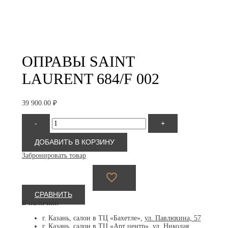
ОПРАВЫ SAINT
LAURENT 684/F 002
39 900.00
₽
Количество
-
+
товара
Saint
Laurent
ДОБАВИТЬ В КОРЗИНУ
684/F
Забронировать товар
002
СРАВНИТЬ
В наличии:
г. Казань, салон в ТЦ «Бахетле»,
ул. Павлюхина, 57
г. Казань, салон в ТЦ «Арт центр»,
ул. Николая