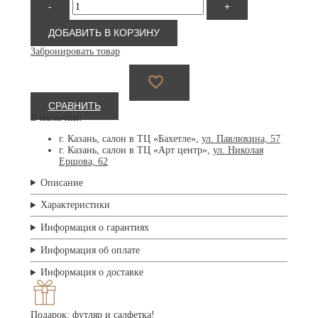
-
+
товара
Солнцезащитные
очки
ДОБАВИТЬ В КОРЗИНУ
Retrosuperfuture
Забронировать товар
Z
Black
TAS
53
СРАВНИТЬ
В наличии:
г. Казань, салон в ТЦ «Бахетле»,
ул. Павлюхина, 57
г. Казань, салон в ТЦ «Арт центр»,
ул. Николая
Ершова, 62
Описание
Характеристики
Информация о гарантиях
Информация об оплате
Информация о доставке
Подарок: футляр и салфетка!