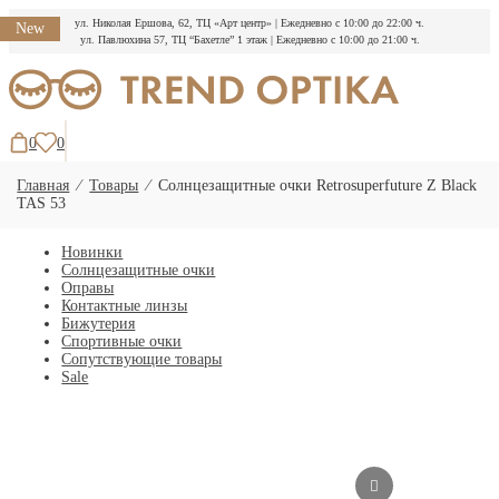
ул. Николая Ершова, 62, ТЦ «Арт центр»
|
Ежедневно с 10:00 до 22:00 ч.
New
ул. Павлюхина 57, ТЦ “Бахетле” 1 этаж
|
Ежедневно с 10:00 до 21:00 ч.
Перейти
к
содержимому
0
0
Главная
⁄
Товары
⁄
Солнцезащитные очки Retrosuperfuture Z Black
TAS 53
Новинки
Солнцезащитные очки
Оправы
Контактные линзы
Бижутерия
Спортивные очки
Сопутствующие товары
Sale