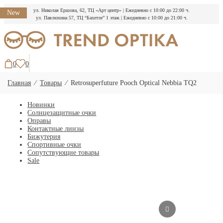
ул. Николая Ершова, 62, ТЦ «Арт центр»
|
Ежедневно с 10:00 до 22:00 ч.
New
ул. Павлюхина 57, ТЦ “Бахетле” 1 этаж
|
Ежедневно с 10:00 до 21:00 ч.
Перейти
к
содержимому
0
0
Главная
⁄
Товары
⁄
Retrosuperfuture Pooch Optical Nebbia TQ2
Новинки
Солнцезащитные очки
Оправы
Контактные линзы
Бижутерия
Спортивные очки
Сопутствующие товары
Sale