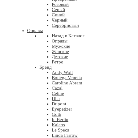
Розовый
Серый
Синий
Черный
Серебристый
Оправы
Назад в Каталог
Оправы
Мужские
Женские
Детские
Ретро
Бренд
Andy Wolf
Bottega Venetta
Caroline Abram
Cazal
Celine
Dita
Dupont
Eyepetizer
Gotti
Ic Berlin
Kaleos
Le Specs
Linda Farrow