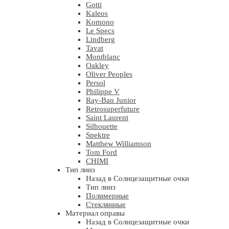
Gotti
Kaleos
Komono
Le Specs
Lindberg
Tavat
Montblanc
Oakley
Oliver Peoples
Persol
Philippe V
Ray-Ban Junior
Retrosuperfuture
Saint Laurent
Silhouette
Spektre
Matthew Williamson
Tom Ford
CHIMI
Тип линз
Назад в Солнцезащитные очки
Тип линз
Полимерные
Стеклянные
Материал оправы
Назад в Солнцезащитные очки