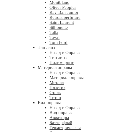
Montblanc
Oliver Peoples
Ray-Ban Junior
Retrosuperfuture
Saint Laurent
Silhouette
Talla
Tavat
Tom Ford
Тип линз
Назад в Оправы
Тип линз
Полимерные
Материал оправы
Назад в Оправы
Материал оправы
Металл
Пластик
Сталь
Титан
Вид оправы
Назад в Оправы
Вид оправы
Авиаторы
Баттерфляй
Геометрическая