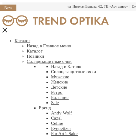
ул. Николая Ершова, 62, ТЦ «Арт центр»
|
Еж
New
Перейти
к
содержимому
Каталог
Назад в Главное меню
Каталог
Новинки
Солнцезащитные очки
Назад в Каталог
Солнцезащитные очки
Мужские
Женские
Детские
Ретро
Большие
Sale
Бренд
Andy Wolf
Cazal
Celine
Eyepetizer
For Art’s Sake