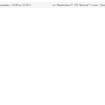
едневно с 10:00 до 22:00 ч.
ул. Павлюхина 57, ТЦ “Бахетле” 1 этаж
|
Еже