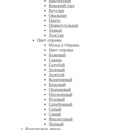
Квадратная
Кошачий глаз
Круглая
Овальная
Панто
Прямоугольная
Тонкая
Толстая
Цвет оправы
Назад в Оправы
Цвет оправы
Бежевый
Гавана
Голубой
Зеленый
Золотой
Коричневый
Красный
Оранжевый
Прозрачный
Розовый
Серебряный
Серый
Синий
Фиолетовый
Черный
Контактные линзы