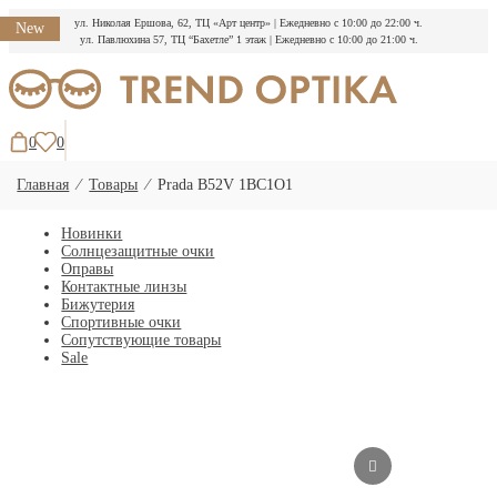
ул. Николая Ершова, 62, ТЦ «Арт центр»
|
Ежедневно с 10:00 до 22:00 ч.
New
ул. Павлюхина 57, ТЦ “Бахетле” 1 этаж
|
Ежедневно с 10:00 до 21:00 ч.
Перейти
к
содержимому
0
0
Главная
⁄
Товары
⁄
Prada B52V 1BC1O1
Новинки
Солнцезащитные очки
Оправы
Контактные линзы
Бижутерия
Спортивные очки
Сопутствующие товары
Sale