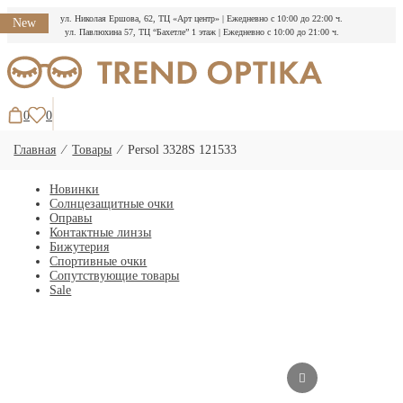
ул. Николая Ершова, 62, ТЦ «Арт центр»
|
Ежедневно с 10:00 до 22:00 ч.
New
ул. Павлюхина 57, ТЦ “Бахетле” 1 этаж
|
Ежедневно с 10:00 до 21:00 ч.
Перейти
к
содержимому
0
0
Главная
⁄
Товары
⁄
Persol 3328S 121533
Новинки
Солнцезащитные очки
Оправы
Контактные линзы
Бижутерия
Спортивные очки
Сопутствующие товары
Sale