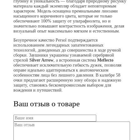
глубину и уникальность — благодаря природному рисунку
материала каждый экземпляр обладает неповторимым
характером. Модель оснащена премиальными линзами
насыщенного коричневого цвета, которые не только
обеспечивают 100% защиту от ультрафиолета, но и
значительно повышают контрастность изображения, делая
визуальный опыт максимально мягким и естественным.
Безупречное качество Persol подтверждается
использованием легендарных запатентованных
технологий, доведенных до совершенства в ходе ручной
сборки. Заушники украшены узнаваемой серебряной
стрелой
Silver Arrow
, а встроенная система
Meflecto
обеспечивает исключительную гибкость дужек, позволяя
оправе идеально адаптироваться к анатомическим
особенностям лица без лишнего давления. В калибре 58
очки предлагают расширенную зону обзора и надежную
защиту, становясь бескомпромиссным выбором для
вождения и путешествий.
Ваш отзыв о товаре