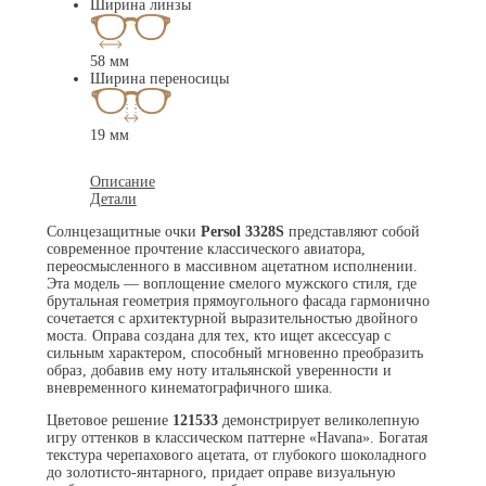
Ширина линзы
58 мм
Ширина переносицы
19 мм
Описание
Детали
Солнцезащитные очки
Persol 3328S
представляют собой
современное прочтение классического авиатора,
переосмысленного в массивном ацетатном исполнении.
Эта модель — воплощение смелого мужского стиля, где
брутальная геометрия прямоугольного фасада гармонично
сочетается с архитектурной выразительностью двойного
моста. Оправа создана для тех, кто ищет аксессуар с
сильным характером, способный мгновенно преобразить
образ, добавив ему ноту итальянской уверенности и
вневременного кинематографичного шика.
Цветовое решение
121533
демонстрирует великолепную
игру оттенков в классическом паттерне «Havana». Богатая
текстура черепахового ацетата, от глубокого шоколадного
до золотисто-янтарного, придает оправе визуальную