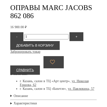
ОПРАВЫ MARC JACOBS
862 086
16 900.00
₽
Количество
-
+
товара
Marc
Jacobs
ДОБАВИТЬ В КОРЗИНУ
862
Забронировать товар
086
СРАВНИТЬ
В наличии:
г. Казань, салон в ТЦ «Арт центр»,
ул. Николая
Ершова, 62
г. Казань, салон в ТЦ «Бахетле»,
ул. Павлюхина, 57
Описание
Характеристики