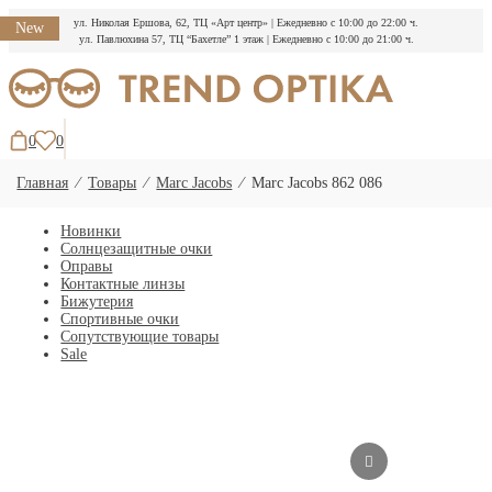
ул. Николая Ершова, 62, ТЦ «Арт центр»
|
Ежедневно с 10:00 до 22:00 ч.
New
ул. Павлюхина 57, ТЦ “Бахетле” 1 этаж
|
Ежедневно с 10:00 до 21:00 ч.
Перейти
к
содержимому
0
0
Главная
⁄
Товары
⁄
Marc Jacobs
⁄
Marc Jacobs 862 086
Новинки
Солнцезащитные очки
Оправы
Контактные линзы
Бижутерия
Спортивные очки
Сопутствующие товары
Sale