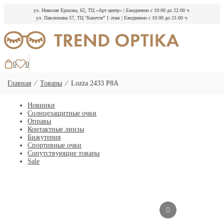
ул. Николая Ершова, 62, ТЦ «Арт центр»
|
Ежедневно с 10:00 до 22:00 ч.
ул. Павлюхина 57, ТЦ “Бахетле” 1 этаж
|
Ежедневно с 10:00 до 21:00 ч.
Перейти
к
содержимому
0
0
Главная
⁄
Товары
⁄
Lozza 2433 P8A
Новинки
Солнцезащитные очки
Оправы
Контактные линзы
Бижутерия
Спортивные очки
Сопутствующие товары
Sale