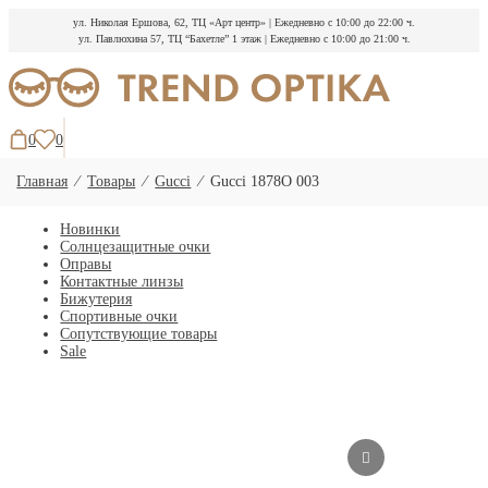
ул. Николая Ершова, 62, ТЦ «Арт центр»
|
Ежедневно с 10:00 до 22:00 ч.
ул. Павлюхина 57, ТЦ “Бахетле” 1 этаж
|
Ежедневно с 10:00 до 21:00 ч.
Перейти
к
содержимому
0
0
Главная
⁄
Товары
⁄
Gucci
⁄
Gucci 1878O 003
Новинки
Солнцезащитные очки
Оправы
Контактные линзы
Бижутерия
Спортивные очки
Сопутствующие товары
Sale