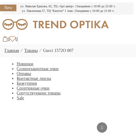
ул. Николая Ершова, 62, ТЦ «Арт центр»
|
Ежедневно с 10:00 до 22:00 ч.
New
ул. Павлюхина 57, ТЦ “Бахетле” 1 этаж
|
Ежедневно с 10:00 до 21:00 ч.
Перейти
к
содержимому
0
0
Главная
⁄
Товары
⁄
Gucci 1572O 007
Новинки
Солнцезащитные очки
Оправы
Контактные линзы
Бижутерия
Спортивные очки
Сопутствующие товары
Sale