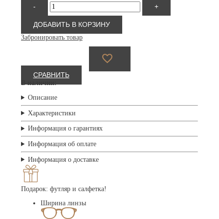
Количество
-
+
товара
Солнцезащитные
очки
ДОБАВИТЬ В КОРЗИНУ
GAST
Забронировать товар
Venus
03
50
СРАВНИТЬ
В наличии:
Описание
Характеристики
Информация о гарантиях
Информация об оплате
Информация о доставке
Подарок: футляр и салфетка!
Ширина линзы