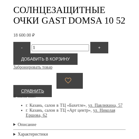
СОЛНЦЕЗАЩИТНЫЕ
ОЧКИ GAST DOMSA 10 52
18 600.00
₽
Количество
-
+
товара
Солнцезащитные
очки
ДОБАВИТЬ В КОРЗИНУ
GAST
Забронировать товар
Domsa
10
52
СРАВНИТЬ
В наличии:
г. Казань, салон в ТЦ «Бахетле»,
ул. Павлюхина, 57
г. Казань, салон в ТЦ «Арт центр»,
ул. Николая
Ершова, 62
Описание
Характеристики