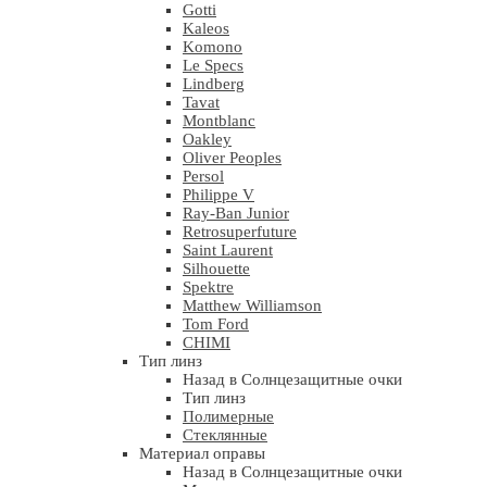
Gotti
Kaleos
Komono
Le Specs
Lindberg
Tavat
Montblanc
Oakley
Oliver Peoples
Persol
Philippe V
Ray-Ban Junior
Retrosuperfuture
Saint Laurent
Silhouette
Spektre
Matthew Williamson
Tom Ford
CHIMI
Тип линз
Назад в Солнцезащитные очки
Тип линз
Полимерные
Стеклянные
Материал оправы
Назад в Солнцезащитные очки