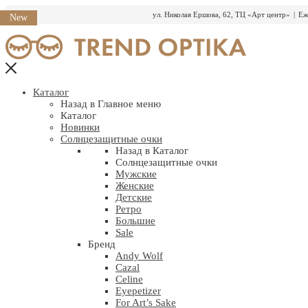
ул. Николая Ершова, 62, ТЦ «Арт центр»
|
Еж
New
Перейти
к
содержимому
Каталог
Назад в Главное меню
Каталог
Новинки
Солнцезащитные очки
Назад в Каталог
Солнцезащитные очки
Мужские
Женские
Детские
Ретро
Большие
Sale
Бренд
Andy Wolf
Cazal
Celine
Eyepetizer
For Art’s Sake