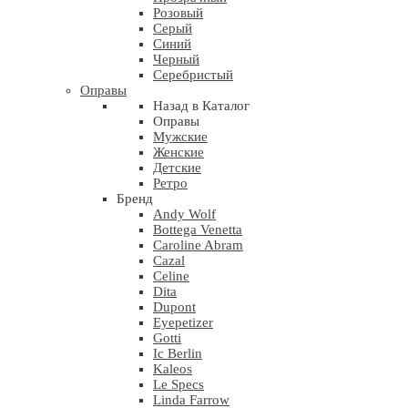
Розовый
Серый
Синий
Черный
Серебристый
Оправы
Назад в Каталог
Оправы
Мужские
Женские
Детские
Ретро
Бренд
Andy Wolf
Bottega Venetta
Caroline Abram
Cazal
Celine
Dita
Dupont
Eyepetizer
Gotti
Ic Berlin
Kaleos
Le Specs
Linda Farrow