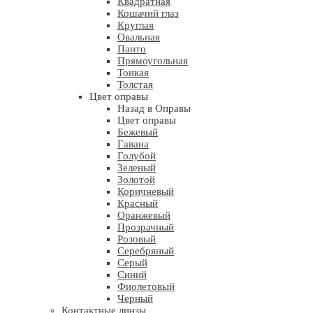
Квадратная
Кошачий глаз
Круглая
Овальная
Панто
Прямоугольная
Тонкая
Толстая
Цвет оправы
Назад в Оправы
Цвет оправы
Бежевый
Гавана
Голубой
Зеленый
Золотой
Коричневый
Красный
Оранжевый
Прозрачный
Розовый
Серебряный
Серый
Синий
Фиолетовый
Черный
Контактные линзы