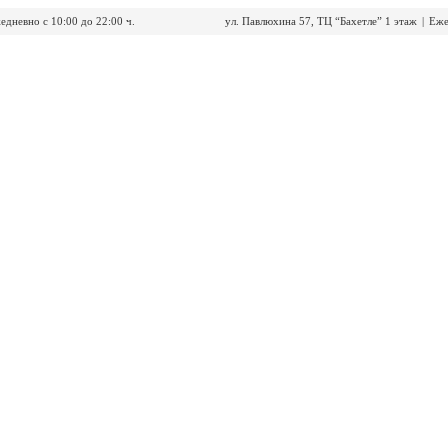
едневно с 10:00 до 22:00 ч.
ул. Павлюхина 57, ТЦ “Бахетле” 1 этаж
|
Еже