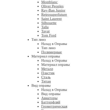
Montblanc
Oliver Peoples
Ray-Ban Junior
Retrosuperfuture
Saint Laurent
Silhouette
Talla
Tavat
Tom Ford
Тип линз
Назад в Оправы
Тип линз
Полимерные
Материал оправы
Назад в Оправы
Материал оправы
Металл
Пластик
Сталь
Титан
Вид оправы
Назад в Оправы
Вид оправы
Авиаторы
Баттерфляй
Геометрическая